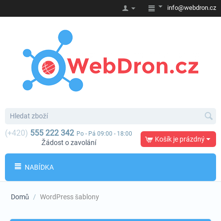
info@webdron.cz
(+420)
555 222 342
Po - Pá 09:00 - 18:00
Košík je prázdný
Žádost o zavolání
NABÍDKA
Domů
/
WordPress šablony