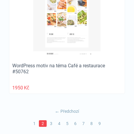
WordPress motiv na téma Café a restaurace
#50762
1950
Kč
Předchozí
1
2
3
4
5
6
7
8
9