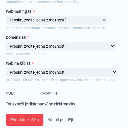
Doporučujeme zvolit instalaci našimi odborníky
Webhosting
:
Součástí webhostingu je neomezený počet emailových schránek.
Doména
:
Např.: www.vasefirma.cz
Web na klíč
:
DOPORUČUJEME: Neztrácíte čas s úpravou webu, vše uděláme za Vás!
KÓD:
TM59414
Toto zboží je distribuováno elektronicky
.
Přidat do košíku
Koupit později