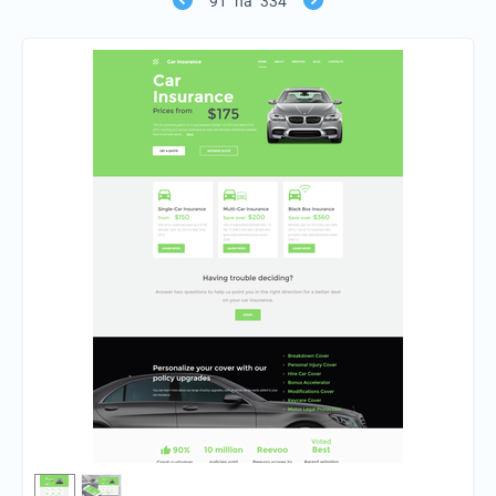
91
na
334