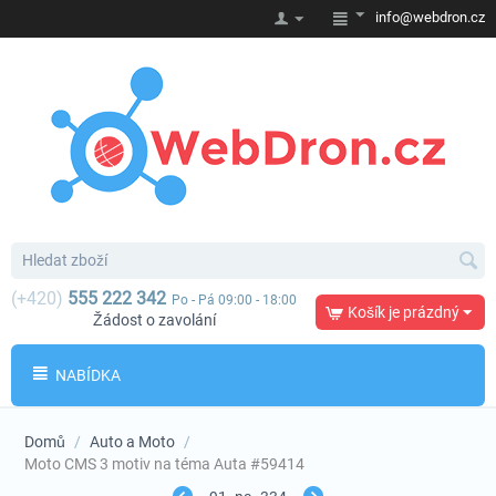
info@webdron.cz
(+420)
555 222 342
Po - Pá 09:00 - 18:00
Košík je prázdný
Žádost o zavolání
NABÍDKA
Domů
/
Auto a Moto
/
Moto CMS 3 motiv na téma Auta #59414