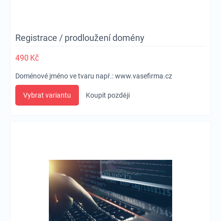
Registrace / prodloužení domény
490
Kč
Doménové jméno ve tvaru např.:
www.vasefirma.cz
Vybrat variantu
Koupit později