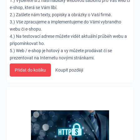
1.) Vyberete si z naší nabídky webovou šablonu pro Váš web či
e-shop, která se Vám líbí.
2.) Zašlete nám texty, popisky a obrázky o Vaší firmě.
3.) Vše zpracujeme a implementujeme do Vámi vybraného
webu či e-shopu.
4.) Na testovací adrese můžete vidět aktuální průběh webu a
připomínkovat ho.
5.) Web / e-shop je hotový a vy můžete prodávat či se
prezentovat na Internetu novými stránkami.
Přidat do košíku
Koupit později