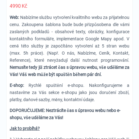
4990
Kč
Web:
Nabízíme službu vytvoření kvalitního webu za přijatelnou
cenu. Zakoupena šablona bude bude přizpůsobena dle vámi
zaslaných podkladů - obsahové texty, obrázky, konfigurace
kontaktního formuláře, implementace Google Mapy apod. V
ceně této služby je započítáno vytvoření až 5 stran webu
(max. 5h práce). (Např. O nás, Nabízíme, Ceník, Kontakt,
Reference), které nevyžadují další nutnost programování.
Nemusíte tedy již ztrácet čas s úpravou webu, vše uděláme za
Vás! Váš web může být spuštěn během pár dní.
E-shop:
Rychlé spuštění e-shopu. Nakonfigurujeme a
nastavíme za Vás sekce e-shopu jako jsou doručení zboží,
platby, daňové sazby, měny, kontaktní údaje.
DOPORUČUJEME: Neztrácíte čas s úpravou webu nebo e-
shopu, vše uděláme za Vás!
Jak to probíhá?