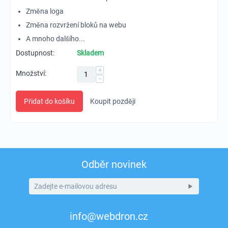
Změna loga
Změna rozvržení bloků na webu
A mnoho dalšího...
Dostupnost:
Skladem
+
Množství:
−
Přidat do košíku
Koupit později
Odběr novinek
info@webdron.cz