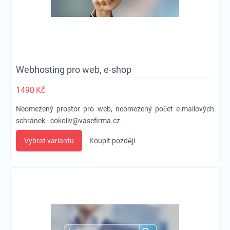
Webhosting pro web, e-shop
1490
Kč
Neomezený prostor pro web, neomezený počet e-mailových
schránek -
cokoliv@vasefirma.cz
.
Vybrat variantu
Koupit později