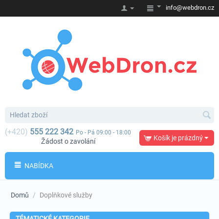
info@webdron.cz
(+420)
555 222 342
Po - Pá 09:00 - 18:00
Košík je prázdný
Žádost o zavolání
NABÍDKA
Domů
/
Doplňkové služby
TÉMATICKÉ KATEGORIE