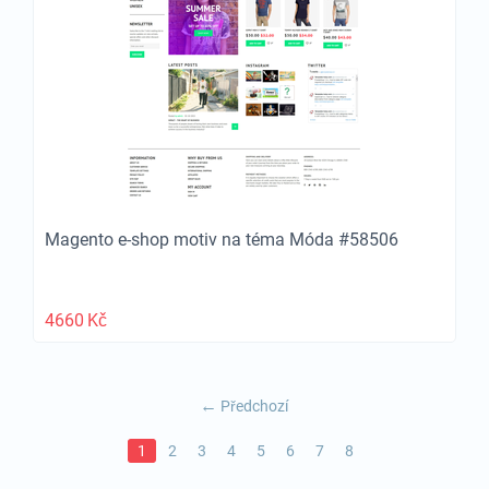
Magento e-shop motiv na téma Móda #58506
4660
Kč
Předchozí
1
2
3
4
5
6
7
8