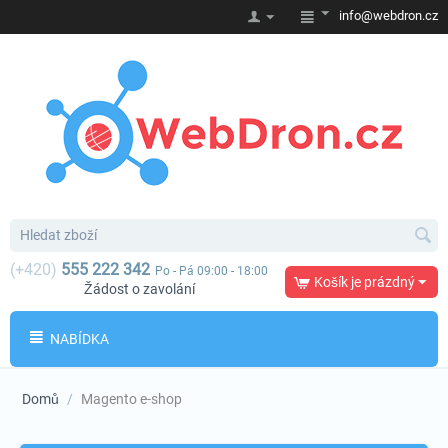
info@webdron.cz
(+420)
555 222 342
Po - Pá 09:00 - 18:00
Košík je prázdný
Žádost o zavolání
NABÍDKA
Domů
/
Magento e-shop