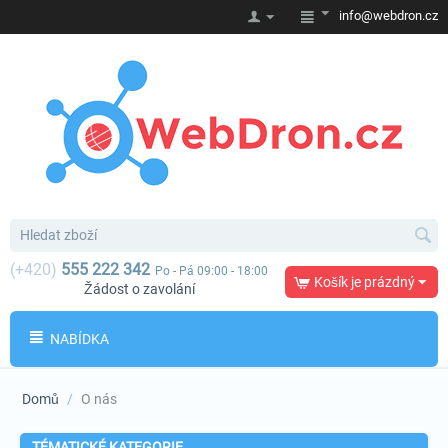
info@webdron.cz
(+420)
555 222 342
Po - Pá 09:00 - 18:00
Košík je prázdný
Žádost o zavolání
NABÍDKA
Domů
/
O nás
TÉMATICKÉ KATEGORIE