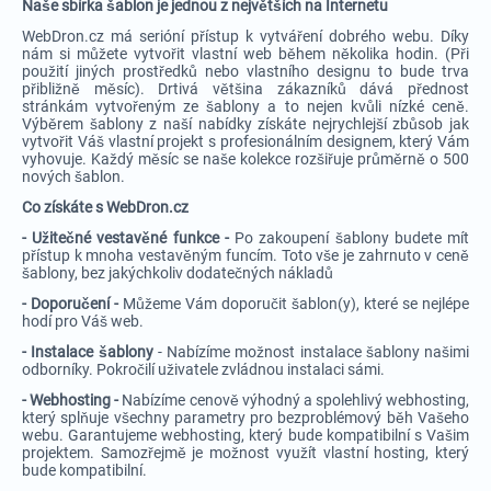
Naše sbírka šablon je jednou z největších na Internetu
WebDron.cz má serióní přístup k vytváření dobrého webu. Díky
nám si můžete vytvořit vlastní web během několika hodin. (Při
použití jiných prostředků nebo vlastního designu to bude trva
přibližně měsíc). Drtivá většina zákazníků dává přednost
stránkám vytvořeným ze šablony a to nejen kvůli nízké ceně.
Výběrem šablony z naší nabídky získáte nejrychlejší zbůsob jak
vytvořit Váš vlastní projekt s profesionálním designem, který Vám
vyhovuje. Každý měsíc se naše kolekce rozšiřuje průměrně o 500
nových šablon.
Co získáte s WebDron.cz
- Užitečné vestavěné funkce -
Po zakoupení šablony budete mít
přístup k mnoha vestavěným funcím. Toto vše je zahrnuto v ceně
šablony, bez jakýchkoliv dodatečných nákladů
- Doporučení -
Můžeme Vám doporučit šablon(y), které se nejlépe
hodí pro Váš web.
- Instalace šablony
- Nabízíme možnost instalace šablony našimi
odborníky. Pokročilí uživatele zvládnou instalaci sámi.
- Webhosting -
Nabízíme cenově výhodný a spolehlivý webhosting,
který splňuje všechny parametry pro bezproblémový běh Vašeho
webu. Garantujeme webhosting, který bude kompatibilní s Vašim
projektem. Samozřejmě je možnost využít vlastní hosting, který
bude kompatibilní.