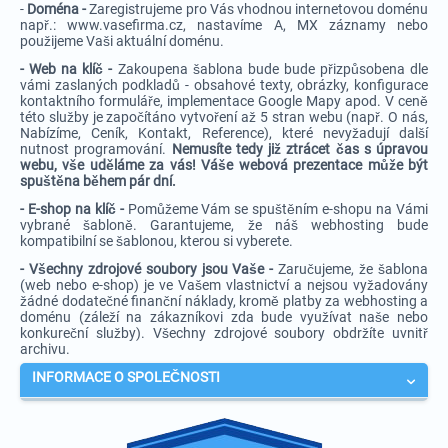
-
Doména -
Zaregistrujeme pro Vás vhodnou internetovou doménu
např.: www.vasefirma.cz, nastavíme A, MX záznamy nebo
použijeme Vaši aktuální doménu.
- Web na klíč -
Zakoupena šablona bude bude přizpůsobena dle
vámi zaslaných podkladů - obsahové texty, obrázky, konfigurace
kontaktního formuláře, implementace Google Mapy apod. V ceně
této služby je započítáno vytvoření až 5 stran webu (např. O nás,
Nabízíme, Ceník, Kontakt, Reference), které nevyžadují další
nutnost programování.
Nemusíte tedy již ztrácet čas s úpravou
webu, vše uděláme za vás! Váše webová prezentace může být
spuštěna během pár dní.
- E-shop na klíč -
Pomůžeme Vám se spuštěním e-shopu na Vámi
vybrané šabloně. Garantujeme, že náš webhosting bude
kompatibilní se šablonou, kterou si vyberete.
- Všechny zdrojové soubory jsou Vaše
-
Zaručujeme, že šablona
(web nebo e-shop) je ve Vašem vlastnictví a nejsou vyžadovány
žádné dodatečné finanční náklady, kromě platby za webhosting a
doménu (záleží na zákazníkovi zda bude využívat naše nebo
konkureční služby). Všechny zdrojové soubory obdržíte uvnitř
archivu.
INFORMACE O SPOLEČNOSTI