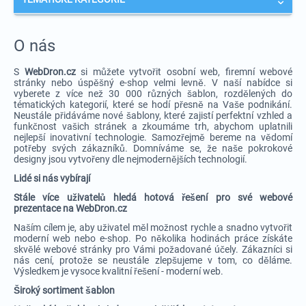
O nás
S
WebDron.cz
si můžete vytvořit osobní web, firemní webové
stránky nebo úspěšný e-shop velmi levně. V naší nabídce si
vyberete z více než 30 000 různých šablon, rozdělených do
tématických kategorií, které se hodí přesně na Vaše podnikání.
Neustále přidáváme nové šablony, které zajistí perfektní vzhled a
funkčnost vašich stránek a zkoumáme trh, abychom uplatnili
nejlepší inovativní technologie. Samozřejmě bereme na vědomí
potřeby svých zákazníků. Domníváme se, že naše pokrokové
designy jsou vytvořeny dle nejmodernějších technologií.
Lidé si nás vybírají
Stále více uživatelů hledá hotová řešení pro své webové
prezentace na WebDron.cz
Naším cílem je, aby uživatel měl možnost rychle a snadno vytvořit
moderní web nebo e-shop. Po několika hodinách práce získáte
skvělé webové stránky pro Vámi požadované účely. Zákazníci si
nás cení, protože se neustále zlepšujeme v tom, co děláme.
Výsledkem je vysoce kvalitní řešení - moderní web.
Široký sortiment šablon