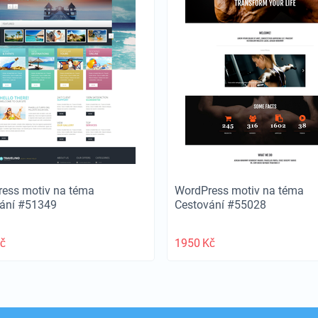
ess motiv na téma
WordPress motiv na téma
ání #51349
Cestování #55028
č
1950
Kč