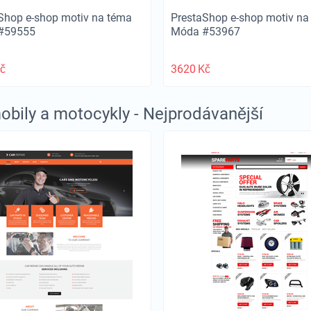
Shop e-shop motiv na téma
PrestaShop e-shop motiv na
#59555
Móda #53967
č
3620
Kč
bily a motocykly - Nejprodávanější