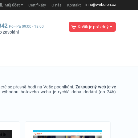
info@webdron.cz
Můj účet
Certifikáty
O nás
Kontakt
342
Po - Pá 09:00 - 18:00
Košík je prázdný
o zavolání
teré se přesně hodí na Vaše podnikání.
Zakoupený web je ve
í výhodou hotového webu je rychlá doba dodání (do 24h)