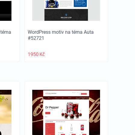
 téma
WordPress motiv na téma Auta
#52721
1950
Kč