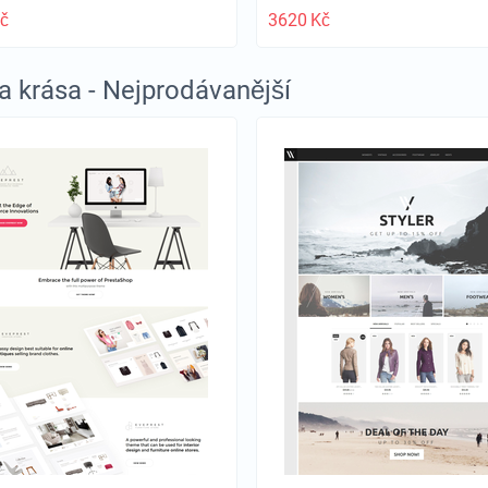
č
3620
Kč
 krása - Nejprodávanější