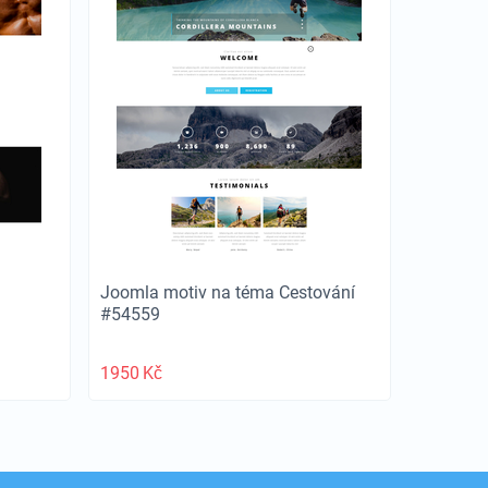
Joomla motiv na téma Cestování
#54559
1950
Kč