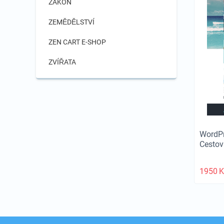
ZÁKON
ZEMĚDĚLSTVÍ
ZEN CART E-SHOP
ZVÍŘATA
WordPr
Cestov
1950
K