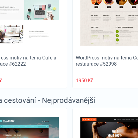
ess motiv na téma Café a
WordPress motiv na téma Ca
race #62222
restaurace #52998
č
1950
Kč
a cestování - Nejprodávanější