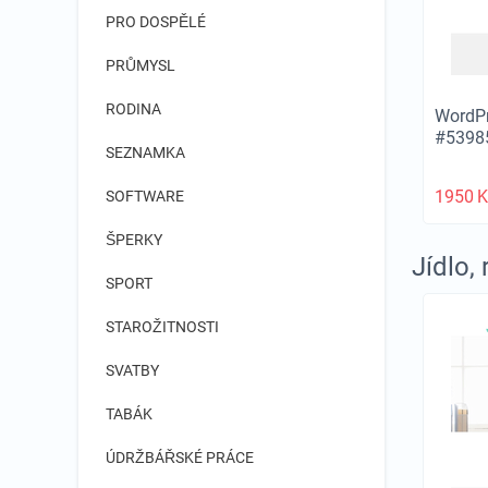
PRO DOSPĚLÉ
PRŮMYSL
RODINA
WordPr
#5398
SEZNAMKA
1950
K
SOFTWARE
ŠPERKY
Jídlo,
SPORT
STAROŽITNOSTI
SVATBY
TABÁK
ÚDRŽBÁŘSKÉ PRÁCE