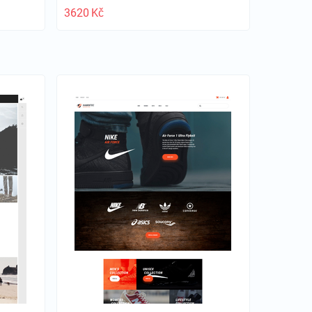
3620
Kč