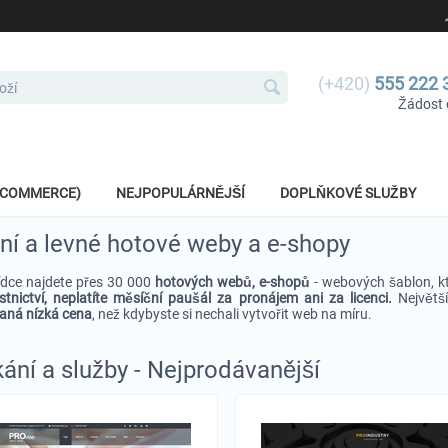
(+420)
555 222 
Žádost 
E-COMMERCE)
NEJPOPULÁRNĚJŠÍ
DOPLŇKOVÉ SLUŽBY
í a levné hotové weby a e-shopy
ídce najdete přes 30 000
hotových webů, e-shopů
- webových šablon, k
tnictví, neplatíte měsíční paušál za pronájem ani za licenci.
Největš
aná nízká cena
, než kdybyste si nechali vytvořit web na míru.
ání a služby - Nejprodávanější