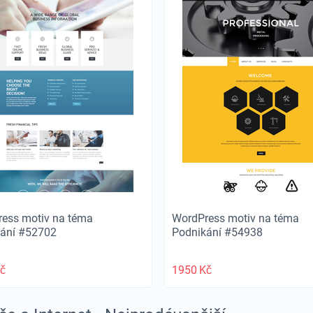
ess motiv na téma
WordPress motiv na téma
kání #52702
Podnikání #54938
č
1950
Kč