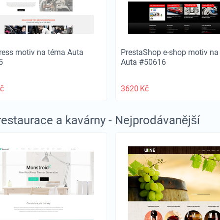
ess motiv na téma Auta
PrestaShop e-shop motiv na
5
Auta #50616
č
3620
Kč
 restaurace a kavárny - Nejprodávanější