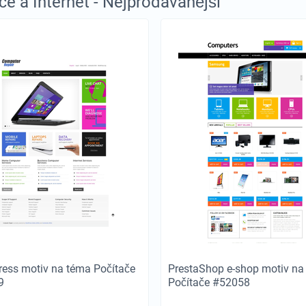
če a Internet - Nejprodávanější
ess motiv na téma Počítače
PrestaShop e-shop motiv na
9
Počítače #52058