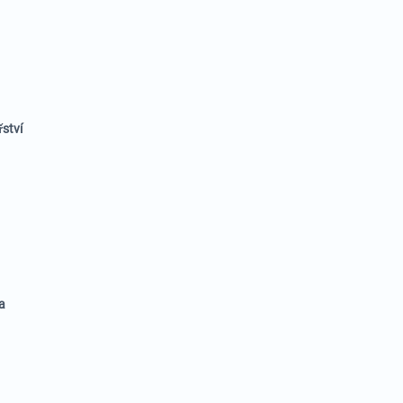
ství
a