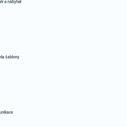
iér a nábytek
la šablony
nikace