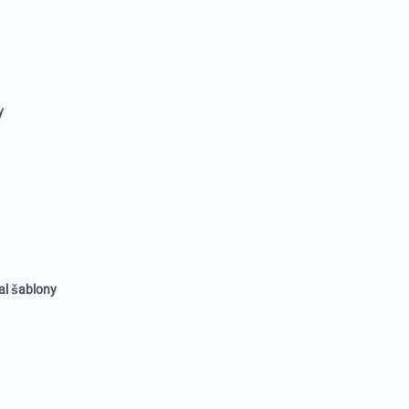
y
al šablony