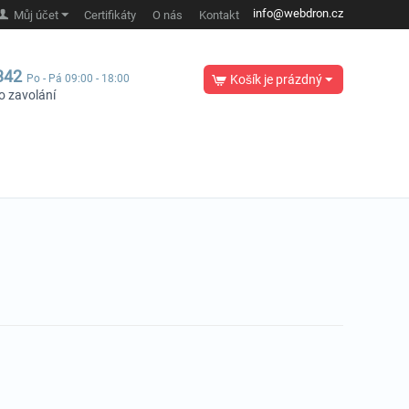
info@webdron.cz
Můj účet
Certifikáty
O nás
Kontakt
342
Po - Pá 09:00 - 18:00
Košík je prázdný
o zavolání