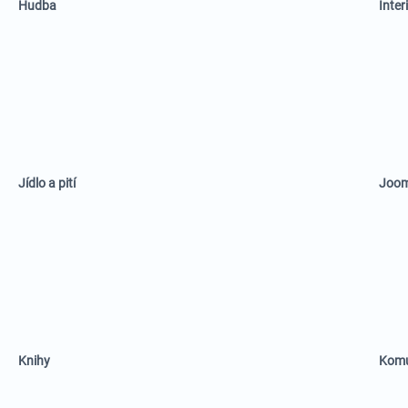
Hudba
Inter
Jídlo a pití
Joom
Knihy
Komu