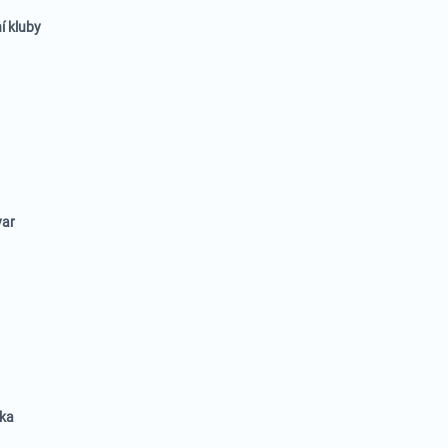
í kluby
var
ika