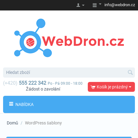
info@webdron.cz
(+420)
555 222 342
Po - Pá 09:00 - 18:00
Košík je prázdný
Žádost o zavolání
NABÍDKA
Domů
/
WordPress šablony