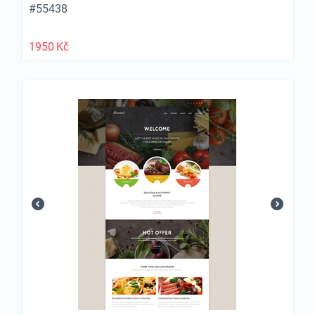
#55438
1950
Kč