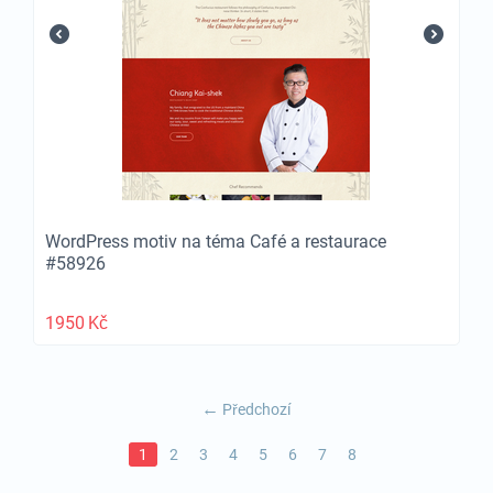
WordPress motiv na téma Café a restaurace
#58926
1950
Kč
Předchozí
1
2
3
4
5
6
7
8