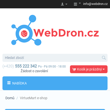
info@webdron.cz
(+420)
555 222 342
Po - Pá 09:00 - 18:00
Košík je prázdný
Žádost o zavolání
NABÍDKA
Domů
/
VirtueMart e-shop