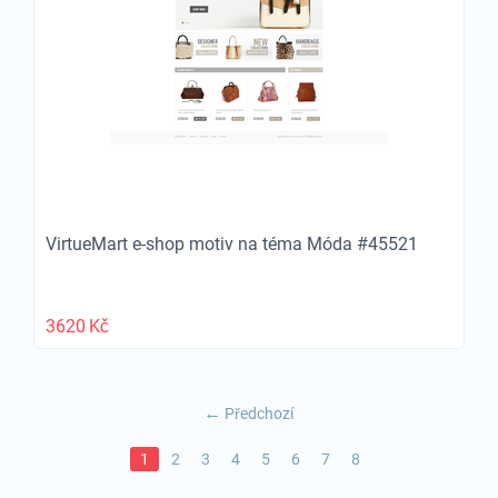
VirtueMart e-shop motiv na téma Móda #45521
3620
Kč
Předchozí
1
2
3
4
5
6
7
8