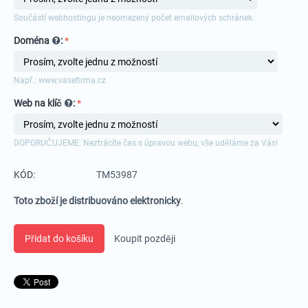
Součástí webhostingu je neomezený počet emailových schránek.
Doména
:
Např.: www.vasefirma.cz
Web na klíč
:
DOPORUČUJEME: Neztrácíte čas s úpravou webu, vše uděláme za Vás!
KÓD:
TM53987
Toto zboží je distribuováno elektronicky
.
Přidat do košíku
Koupit později