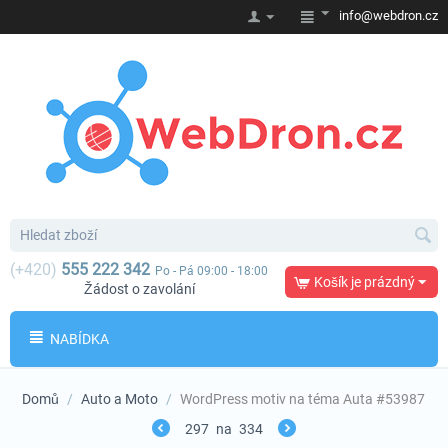
info@webdron.cz
(+420)
555 222 342
Po - Pá 09:00 - 18:00
Košík je prázdný
Žádost o zavolání
NABÍDKA
Domů
/
Auto a Moto
/
WordPress motiv na téma Auta #53987
297
na
334