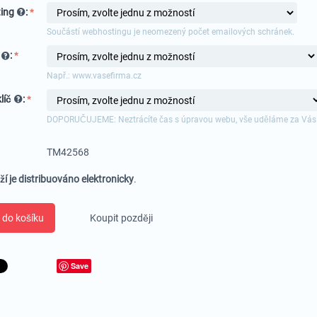
ing
:
Součástí webhostingu je neomezený počet emailových schránek.
a
:
Např.: www.vasefirma.cz
líč
:
DOPORUČUJEME: Neztrácíte čas s úpravou webu, vše uděláme za Vás
TM42568
ží je distribuováno elektronicky
.
 do košíku
Koupit později
Save