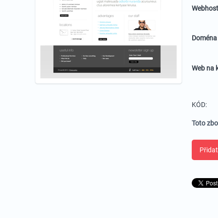
Webhost
Domén
Web na k
KÓD:
Toto zbo
Přidat