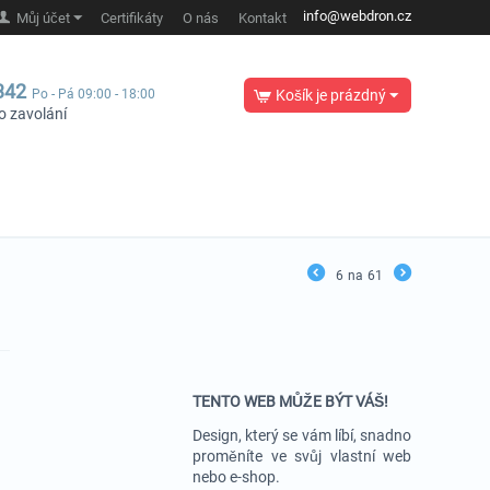
info@webdron.cz
Můj účet
Certifikáty
O nás
Kontakt
342
Po - Pá 09:00 - 18:00
Košík je prázdný
o zavolání
6
na
61
TENTO WEB MŮŽE BÝT VÁŠ!
Design, který se vám líbí, snadno
proměníte ve svůj vlastní web
nebo e-shop.