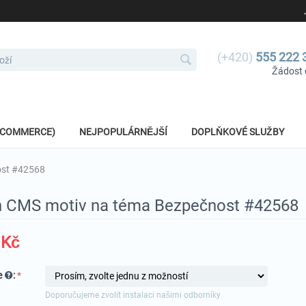
(+420)
555 222 
Žádost 
E-COMMERCE)
NEJPOPULÁRNĚJŠÍ
DOPLŇKOVÉ SLUŽBY
ost #42568
h CMS motiv na téma Bezpečnost #42568
Kč
e
:
Doporučujeme zvolit instalaci našimi odborníky