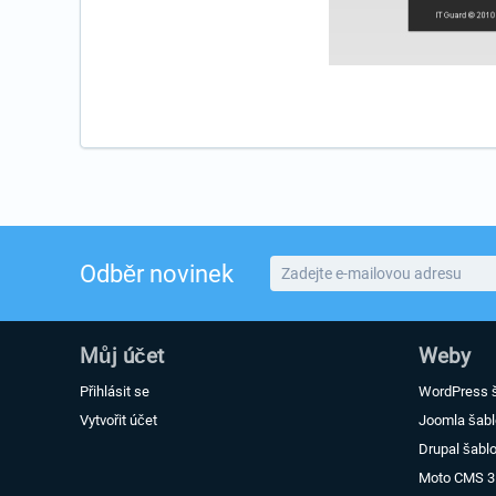
Odběr novinek
Můj účet
Weby
Přihlásit se
WordPress 
Vytvořit účet
Joomla šab
Drupal šabl
Moto CMS 3