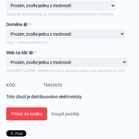
Součástí webhostingu je neomezený počet emailových schránek.
Doména
:
Např.: www.vasefirma.cz
Web na klíč
:
DOPORUČUJEME: Neztrácíte čas s úpravou webu, vše uděláme za Vás!
KÓD:
TM43655
Toto zboží je distribuováno elektronicky
.
Přidat do košíku
Koupit později