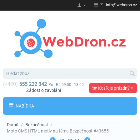
info@webdron.cz
(+420)
555 222 342
Po - Pá 09:00 - 18:00
Košík je prázdný
Žádost o zavolání
NABÍDKA
Domů
/
Bezpečnost
/
Moto CMS HTML motiv na téma Bezpečnost #43655