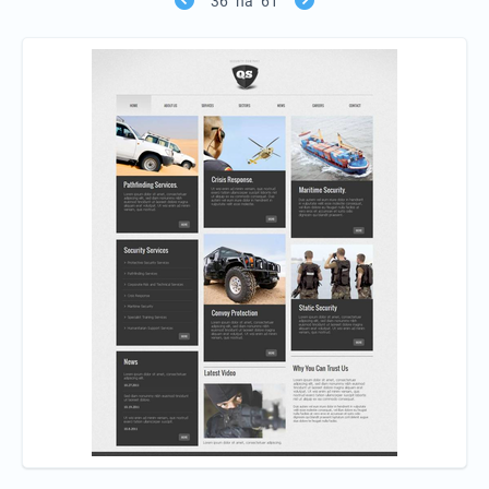
36
na
61