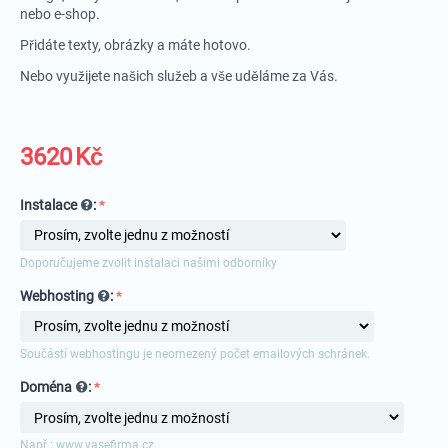
nebo e-shop.
Přidáte texty, obrázky a máte hotovo.
Nebo využijete našich služeb a vše uděláme za Vás.
3620
Kč
Instalace
:
Doporučujeme zvolit instalaci našimi odborníky
Webhosting
:
Součástí webhostingu je neomezený počet emailových schránek.
Doména
:
Např.: www.vasefirma.cz