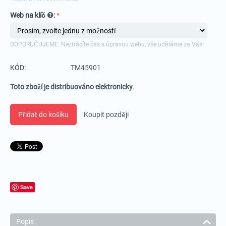
Web na klíč
:
DOPORUČUJEME: Neztrácíte čas s úpravou webu, vše uděláme za Vás!
KÓD:
TM45901
Toto zboží je distribuováno elektronicky
.
Přidat do košíku
Koupit později
Save
Popis