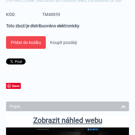
DOPORUČUJEME: Neztrácíte čas s úpravou webu, vše uděláme za Vás!
KÓD:
TM48859
Toto zboží je distribuováno elektronicky
.
Přidat do košíku
Koupit později
Save
Popis
Zobrazit náhled webu