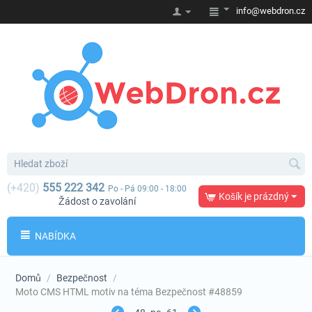
info@webdron.cz
(+420)
555 222 342
Po - Pá 09:00 - 18:00
Košík je prázdný
Žádost o zavolání
NABÍDKA
Domů
/
Bezpečnost
/
Moto CMS HTML motiv na téma Bezpečnost #48859