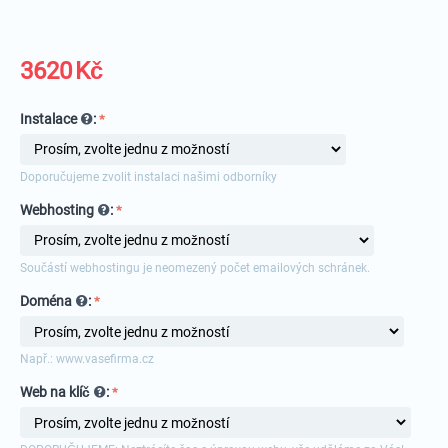
3620
Kč
Instalace
:
Doporučujeme zvolit instalaci našimi odborníky
Webhosting
:
Součástí webhostingu je neomezený počet emailových schránek.
Doména
:
Např.: www.vasefirma.cz
Web na klíč
: