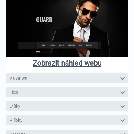
Zobrazit náhled webu
Vlastnosti
Files
Štítky
Přílohy