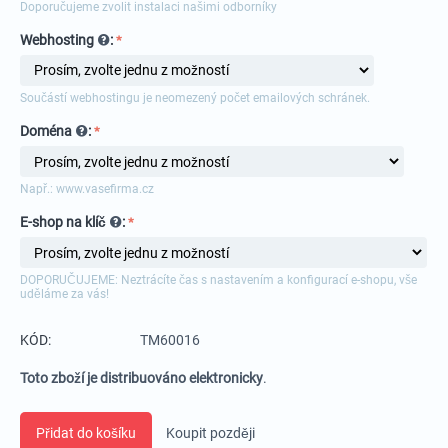
Doporučujeme zvolit instalaci našimi odborníky
Webhosting
:
Součástí webhostingu je neomezený počet emailových schránek.
Doména
:
Např.: www.vasefirma.cz
E-shop na klíč
:
DOPORUČUJEME: Neztrácíte čas s nastavením a konfigurací e-shopu, vše
uděláme za vás!
KÓD:
TM60016
Toto zboží je distribuováno elektronicky
.
Přidat do košíku
Koupit později