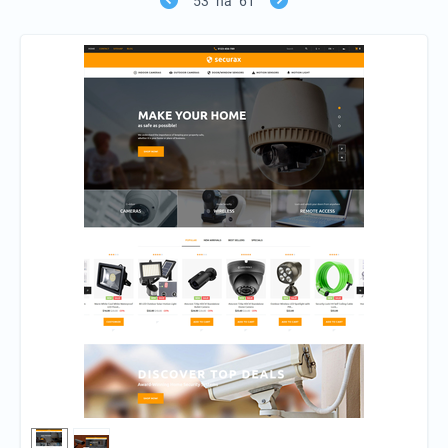
53
na
61