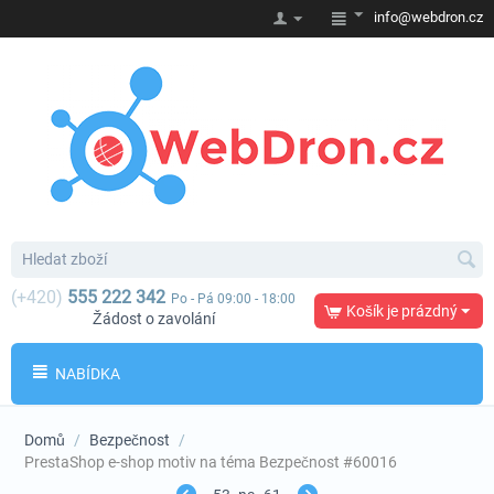
info@webdron.cz
(+420)
555 222 342
Po - Pá 09:00 - 18:00
Košík je prázdný
Žádost o zavolání
NABÍDKA
Domů
/
Bezpečnost
/
PrestaShop e-shop motiv na téma Bezpečnost #60016