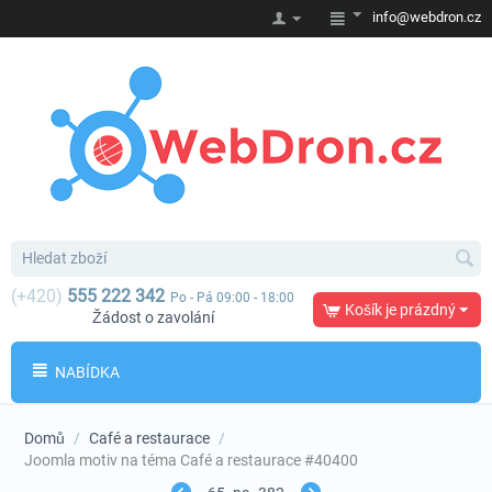
info@webdron.cz
(+420)
555 222 342
Po - Pá 09:00 - 18:00
Košík je prázdný
Žádost o zavolání
NABÍDKA
Domů
/
Café a restaurace
/
Joomla motiv na téma Café a restaurace #40400