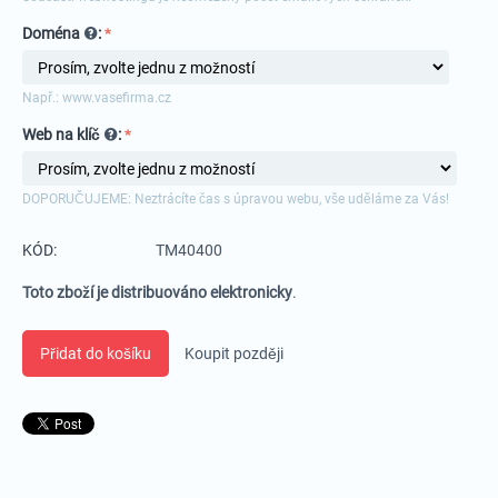
Doména
:
Např.: www.vasefirma.cz
Web na klíč
:
DOPORUČUJEME: Neztrácíte čas s úpravou webu, vše uděláme za Vás!
KÓD:
TM40400
Toto zboží je distribuováno elektronicky
.
Přidat do košíku
Koupit později