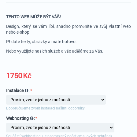
TENTO WEB MŮŽE BÝT VÁŠ!
Design, který se vám líbí, snadno proměníte ve svůj vlastní web
nebo e-shop.
Přidáte texty, obrázky a máte hotovo.
Nebo využijete našich služeb a vše uděláme za Vás.
1750
Kč
Instalace
:
Doporučujeme zvolit instalaci našimi odborníky
Webhosting
:
Součástí webhostingu je neomezený počet emailových schránek.