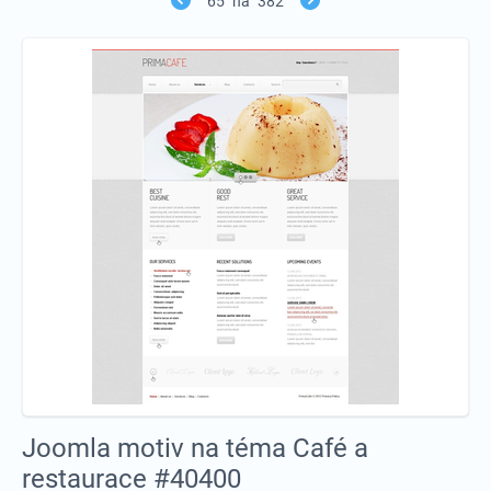
65
na
382
Joomla motiv na téma Café a
restaurace #40400