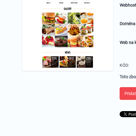
Webhost
Domén
Web na k
KÓD:
Toto zbo
Přidat