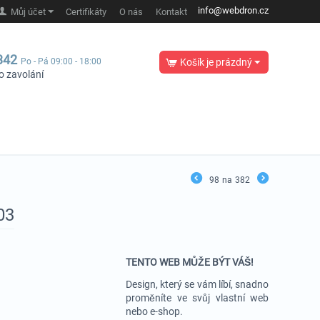
info@webdron.cz
Můj účet
Certifikáty
O nás
Kontakt
342
Po - Pá 09:00 - 18:00
Košík je prázdný
o zavolání
98
na
382
03
TENTO WEB MŮŽE BÝT VÁŠ!
Design, který se vám líbí, snadno
proměníte ve svůj vlastní web
nebo e-shop.