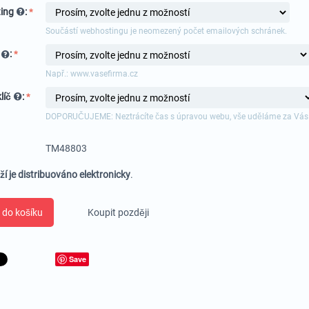
ing
:
Součástí webhostingu je neomezený počet emailových schránek.
a
:
Např.: www.vasefirma.cz
líč
:
DOPORUČUJEME: Neztrácíte čas s úpravou webu, vše uděláme za Vás
TM48803
ží je distribuováno elektronicky
.
 do košíku
Koupit později
Save