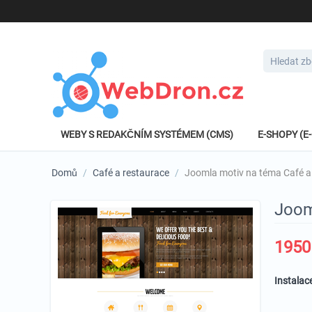
WEBY S REDAKČNÍM SYSTÉMEM (CMS)
E-SHOPY (
Domů
/
Café a restaurace
/
Joomla motiv na téma Café a
Joom
1950
Instalac