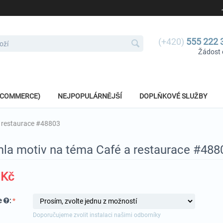
(+420)
555 222 
Žádost 
E-COMMERCE)
NEJPOPULÁRNĚJŠÍ
DOPLŇKOVÉ SLUŽBY
 restaurace #48803
la motiv na téma Café a restaurace #488
Kč
e
:
Doporučujeme zvolit instalaci našimi odborníky