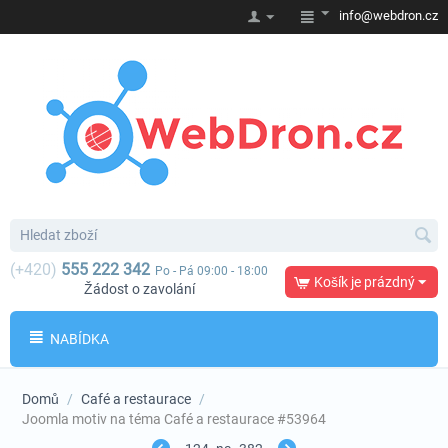
info@webdron.cz
(+420)
555 222 342
Po - Pá 09:00 - 18:00
Košík je prázdný
Žádost o zavolání
NABÍDKA
Domů
/
Café a restaurace
/
Joomla motiv na téma Café a restaurace #53964