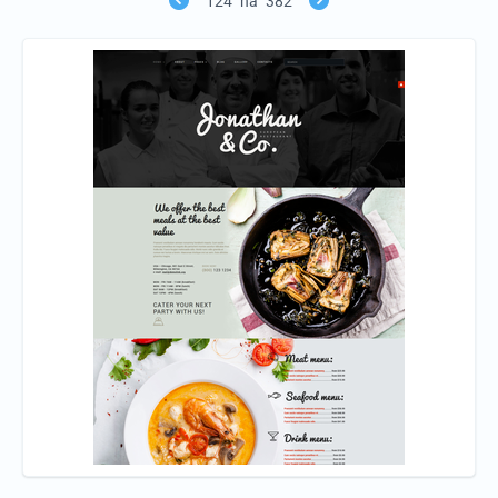
124
na
382