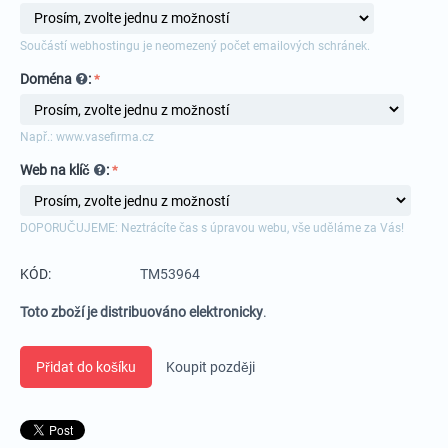
Součástí webhostingu je neomezený počet emailových schránek.
Doména
:
Např.: www.vasefirma.cz
Web na klíč
:
DOPORUČUJEME: Neztrácíte čas s úpravou webu, vše uděláme za Vás!
KÓD:
TM53964
Toto zboží je distribuováno elektronicky
.
Přidat do košíku
Koupit později