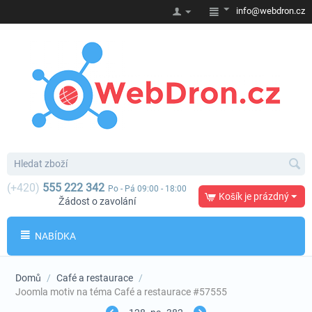
info@webdron.cz
(+420)
555 222 342
Po - Pá 09:00 - 18:00
Košík je prázdný
Žádost o zavolání
NABÍDKA
Domů
/
Café a restaurace
/
Joomla motiv na téma Café a restaurace #57555