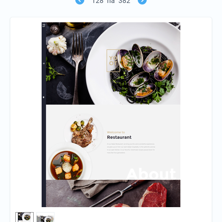
128
na
382