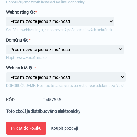
Doporučujeme zvolit instalaci našimi odborníky
Webhosting
:
Součástí webhostingu je neomezený počet emailových schránek.
Doména
:
Např.: www.vasefirma.cz
Web na klíč
:
DOPORUČUJEME: Neztrácíte čas s úpravou webu, vše uděláme za Vás!
KÓD:
TM57555
Toto zboží je distribuováno elektronicky
.
Přidat do košíku
Koupit později