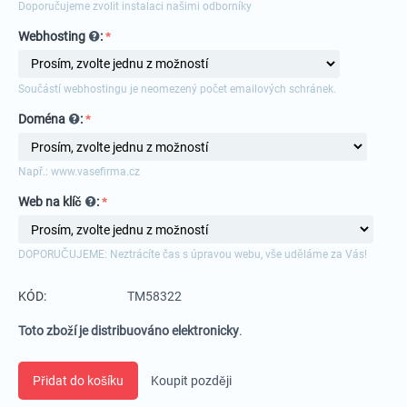
Doporučujeme zvolit instalaci našimi odborníky
Webhosting
:
Součástí webhostingu je neomezený počet emailových schránek.
Doména
:
Např.: www.vasefirma.cz
Web na klíč
:
DOPORUČUJEME: Neztrácíte čas s úpravou webu, vše uděláme za Vás!
KÓD:
TM58322
Toto zboží je distribuováno elektronicky
.
Přidat do košíku
Koupit později