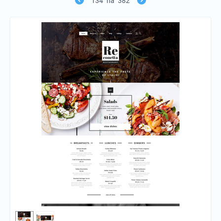
134
na
382