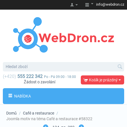
info@webdron.cz
(+420)
555 222 342
Po - Pá 09:00 - 18:00
Košík je prázdný
Žádost o zavolání
NABÍDKA
Domů
/
Café a restaurace
/
Joomla motiv na téma Café a restaurace #58322