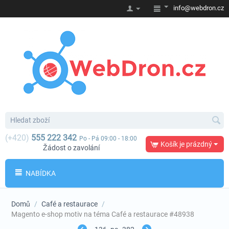
info@webdron.cz
(+420)
555 222 342
Po - Pá 09:00 - 18:00
Košík je prázdný
Žádost o zavolání
NABÍDKA
Domů
/
Café a restaurace
/
Magento e-shop motiv na téma Café a restaurace #48938