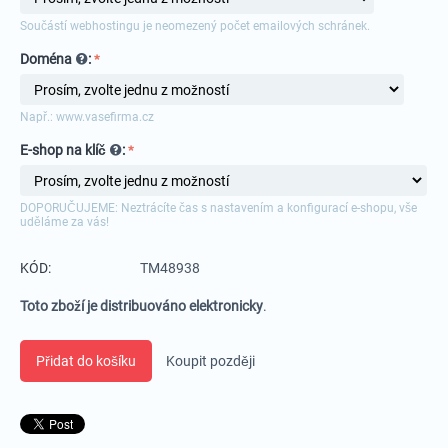
Součástí webhostingu je neomezený počet emailových schránek.
Doména
:
Např.: www.vasefirma.cz
E-shop na klíč
:
DOPORUČUJEME: Neztrácíte čas s nastavením a konfigurací e-shopu, vše
uděláme za vás!
KÓD:
TM48938
Toto zboží je distribuováno elektronicky
.
Přidat do košíku
Koupit později