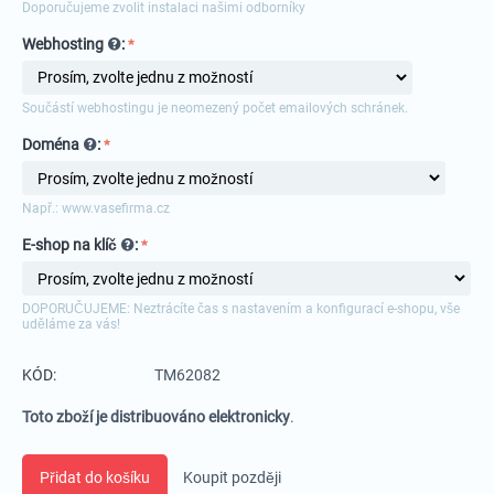
Doporučujeme zvolit instalaci našimi odborníky
Webhosting
:
Součástí webhostingu je neomezený počet emailových schránek.
Doména
:
Např.: www.vasefirma.cz
E-shop na klíč
:
DOPORUČUJEME: Neztrácíte čas s nastavením a konfigurací e-shopu, vše
uděláme za vás!
KÓD:
TM62082
Toto zboží je distribuováno elektronicky
.
Přidat do košíku
Koupit později