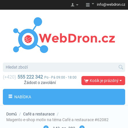
info@webdron.cz
(+420)
555 222 342
Po - Pá 09:00 - 18:00
Košík je prázdný
Žádost o zavolání
NABÍDKA
Domů
/
Café a restaurace
/
Magento e-shop motiv na téma Café a restaurace #62082