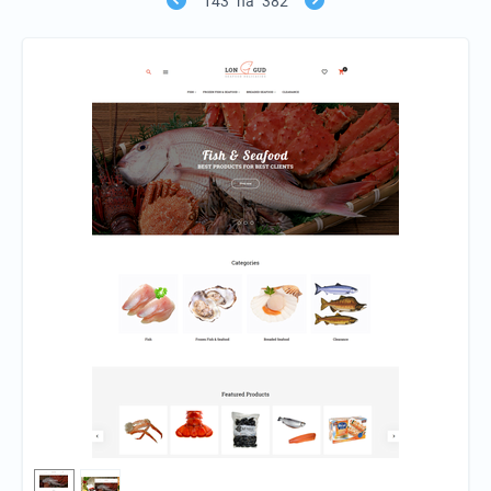
143
na
382