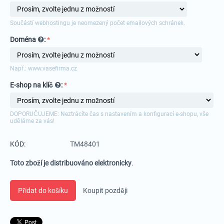
Součástí webhostingu je neomezený počet emailových schránek.
Doména
:
Např.: www.vasefirma.cz
E-shop na klíč
:
DOPORUČUJEME: Neztrácíte čas s nastavením a konfigurací e-shopu, vše
uděláme za vás!
KÓD:
TM48401
Toto zboží je distribuováno elektronicky
.
Přidat do košíku
Koupit později