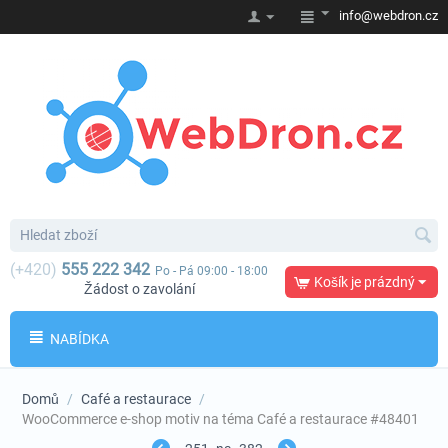
info@webdron.cz
(+420)
555 222 342
Po - Pá 09:00 - 18:00
Košík je prázdný
Žádost o zavolání
NABÍDKA
Domů
/
Café a restaurace
/
WooCommerce e-shop motiv na téma Café a restaurace #48401