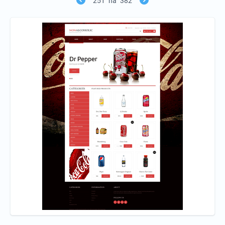
251
na
382