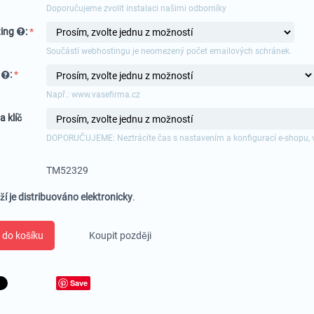
Doporučujeme zvolit instalaci našimi odborníky
ing
:
Součástí webhostingu je neomezený počet emailových schránek.
a
:
Např.: www.vasefirma.cz
a klíč
DOPORUČUJEME: Neztrácíte čas s nastavením a konfigurací e-shopu, 
TM52329
ží je distribuováno elektronicky
.
 do košíku
Koupit později
Save