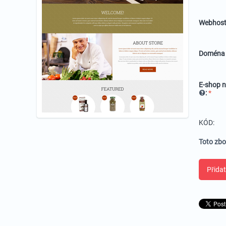
Webhost
Domén
E-shop n
:
KÓD:
Toto zbo
Přidat