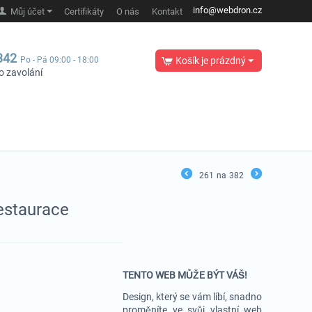
info@webdron.cz
Můj účet
Certifikáty
O nás
Kontakt
342
Po - Pá 09:00 - 18:00
Košík je prázdný
o zavolání
261
na
382
estaurace
TENTO WEB MŮŽE BÝT VÁŠ!
Design, který se vám líbí, snadno
proměníte ve svůj vlastní web