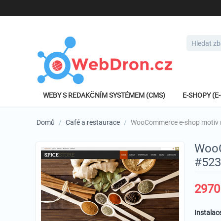
WEBY S REDAKČNÍM SYSTÉMEM (CMS)
E-SHOPY (
Domů
/
Café a restaurace
/
WooCommerce e-shop motiv n
WooC
#523
2970
Instalac