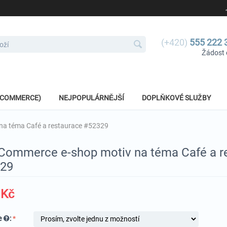
(+420)
555 222 
Žádost 
E-COMMERCE)
NEJPOPULÁRNĚJŠÍ
DOPLŇKOVÉ SLUŽBY
a téma Café a restaurace #52329
ommerce e-shop motiv na téma Café a r
29
Kč
e
: