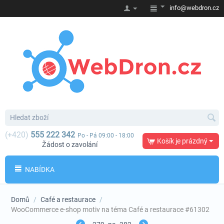
info@webdron.cz
(+420)
555 222 342
Po - Pá 09:00 - 18:00
Košík je prázdný
Žádost o zavolání
NABÍDKA
Domů
/
Café a restaurace
/
WooCommerce e-shop motiv na téma Café a restaurace #61302