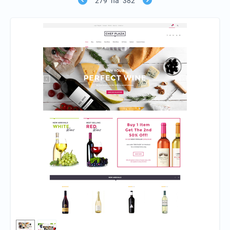
279
na
382