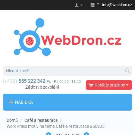
info@webdron.cz
(+420)
555 222 342
Po - Pá 09:00 - 18:00
Košík je prázdný
Žádost o zavolání
NABÍDKA
Domů
/
Café a restaurace
/
WordPress motiv na téma Café a restaurace #50935