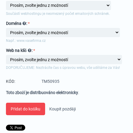
Součástí webhostingu je neomezený počet emailových schránek.
Doména
:
Např.: www.vasefirma.cz
Web na klíč
:
DOPORUČUJEME: Neztrácíte čas s úpravou webu, vše uděláme za Vás!
KÓD:
TM50935
Toto zboží je distribuováno elektronicky
.
Přidat do košíku
Koupit později