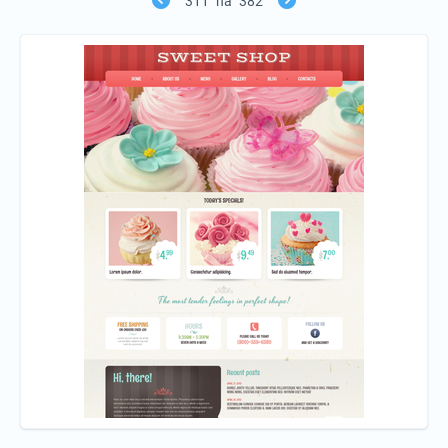
311
na
382