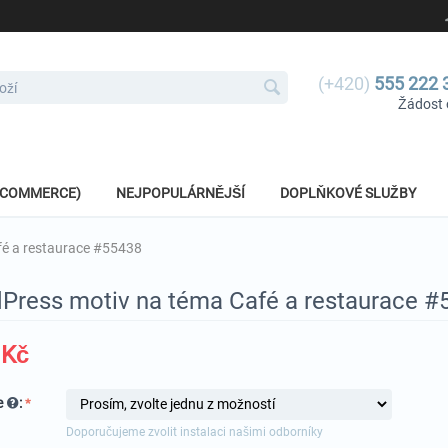
(+420)
555 222 
Žádost 
E-COMMERCE)
NEJPOPULÁRNĚJŠÍ
DOPLŇKOVÉ SLUŽBY
é a restaurace #55438
Press motiv na téma Café a restaurace #
Kč
e
:
Doporučujeme zvolit instalaci našimi odborníky