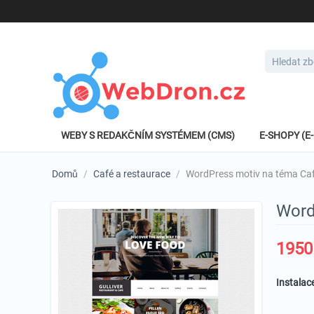
WEBY S REDAKČNÍM SYSTÉMEM (CMS)
E-SHOPY (
Domů
/
Café a restaurace
/
WordPress motiv na téma Caf
Word
1950
Instalac