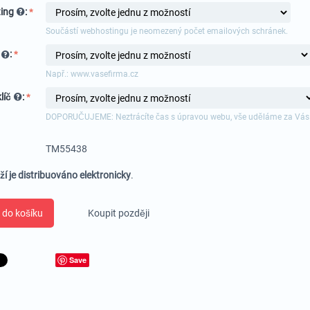
ing
:
Součástí webhostingu je neomezený počet emailových schránek.
a
:
Např.: www.vasefirma.cz
líč
:
DOPORUČUJEME: Neztrácíte čas s úpravou webu, vše uděláme za Vás
TM55438
ží je distribuováno elektronicky
.
 do košíku
Koupit později
Save