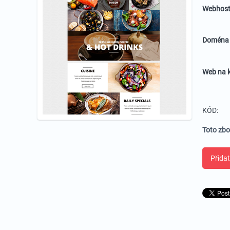
Webhost
Domén
Web na k
KÓD:
Toto zbo
Přidat