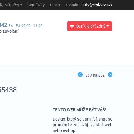
info@webdron.cz
Můj účet
Certifikáty
O nás
Kontakt
342
Po - Pá 09:00 - 18:00
Košík je prázdný
o zavolání
353
na
382
55438
TENTO WEB MŮŽE BÝT VÁŠ!
Design, který se vám líbí, snadno
proměníte ve svůj vlastní web
nebo e-shop.