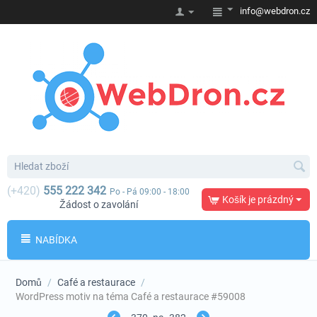
info@webdron.cz
(+420)
555 222 342
Po - Pá 09:00 - 18:00
Košík je prázdný
Žádost o zavolání
NABÍDKA
Domů
/
Café a restaurace
/
WordPress motiv na téma Café a restaurace #59008