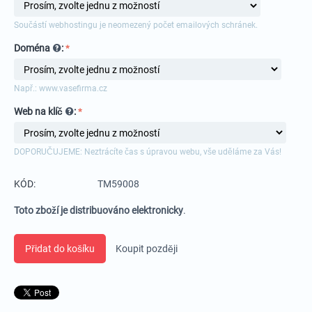
Součástí webhostingu je neomezený počet emailových schránek.
Doména
:
Např.: www.vasefirma.cz
Web na klíč
:
DOPORUČUJEME: Neztrácíte čas s úpravou webu, vše uděláme za Vás!
KÓD:
TM59008
Toto zboží je distribuováno elektronicky
.
Přidat do košíku
Koupit později