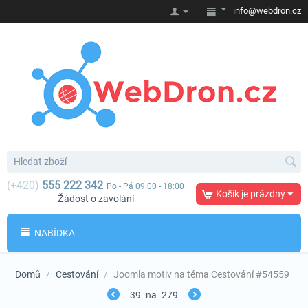
info@webdron.cz
(+420)
555 222 342
Po - Pá 09:00 - 18:00
Košík je prázdný
Žádost o zavolání
NABÍDKA
Domů
/
Cestování
/
Joomla motiv na téma Cestování #54559
39
na
279