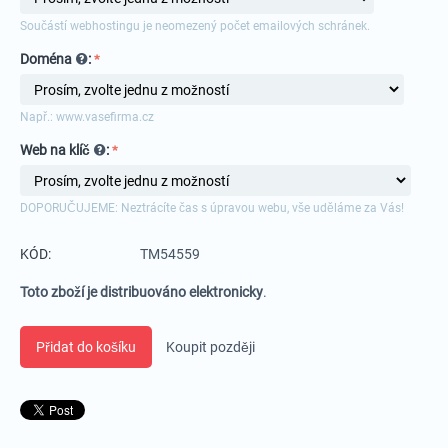
Součástí webhostingu je neomezený počet emailových schránek.
Doména
:
Např.: www.vasefirma.cz
Web na klíč
:
DOPORUČUJEME: Neztrácíte čas s úpravou webu, vše uděláme za Vás!
KÓD:
TM54559
Toto zboží je distribuováno elektronicky
.
Přidat do košíku
Koupit později