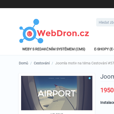
WEBY S REDAKČNÍM SYSTÉMEM (CMS)
E-SHOPY (
Domů
/
Cestování
/
Joomla motiv na téma Cestování #5
Joom
1950
Instalac