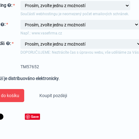
ing
:
Součástí webhostingu je neomezený počet emailových schránek.
a
:
Např.: www.vasefirma.cz
líč
:
DOPORUČUJEME: Neztrácíte čas s úpravou webu, vše uděláme za Vás
TM57652
ží je distribuováno elektronicky
.
 do košíku
Koupit později
Save