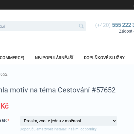
(+420)
555 222 
Žádost 
E-COMMERCE)
NEJPOPULÁRNĚJŠÍ
DOPLŇKOVÉ SLUŽBY
7652
la motiv na téma Cestování #57652
Kč
e
:
Doporučujeme zvolit instalaci našimi odborníky