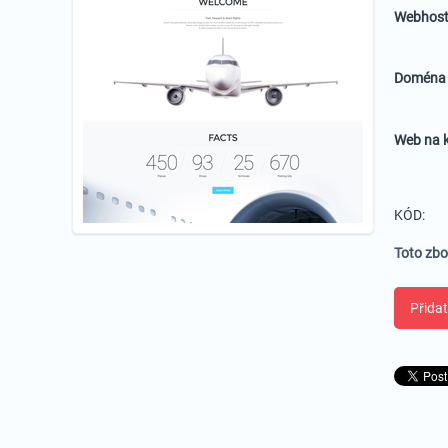
Webhost
Domén
Web na k
KÓD:
Toto zbo
Přidat