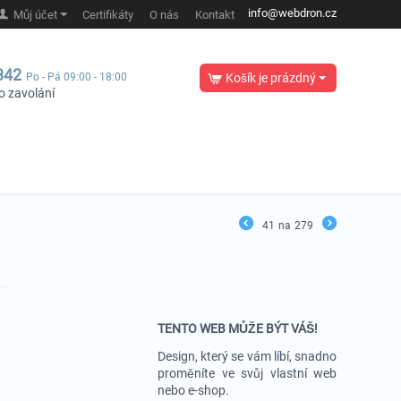
info@webdron.cz
Můj účet
Certifikáty
O nás
Kontakt
342
Po - Pá 09:00 - 18:00
Košík je prázdný
o zavolání
41
na
279
TENTO WEB MŮŽE BÝT VÁŠ!
Design, který se vám líbí, snadno
proměníte ve svůj vlastní web
nebo e-shop.