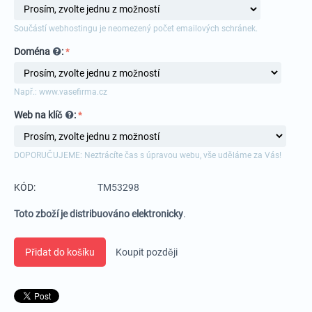
Součástí webhostingu je neomezený počet emailových schránek.
Doména
:
Např.: www.vasefirma.cz
Web na klíč
:
DOPORUČUJEME: Neztrácíte čas s úpravou webu, vše uděláme za Vás!
KÓD:
TM53298
Toto zboží je distribuováno elektronicky
.
Přidat do košíku
Koupit později