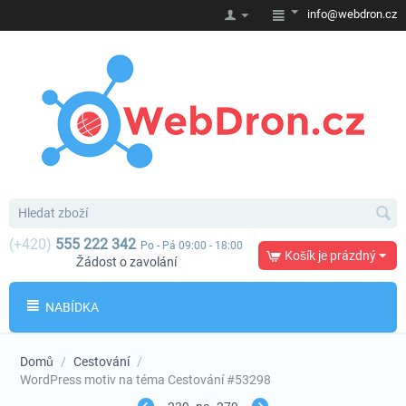
info@webdron.cz
(+420)
555 222 342
Po - Pá 09:00 - 18:00
Košík je prázdný
Žádost o zavolání
NABÍDKA
Domů
/
Cestování
/
WordPress motiv na téma Cestování #53298