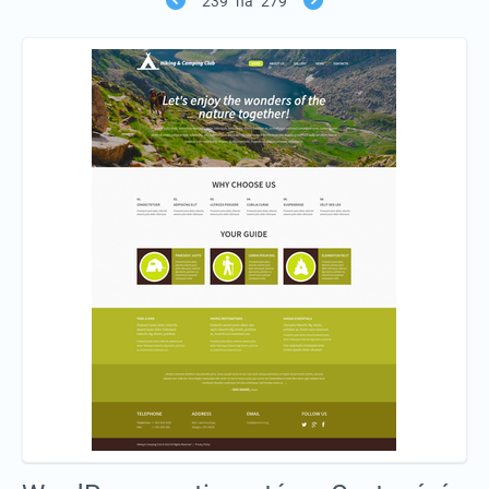
239
na
279