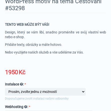
WordPress motiv na téma Cestování
#53298
TENTO WEB MŮŽE BÝT VÁŠ!
Design, který se vám líbí, snadno proměníte ve svůj vlastní web
nebo e-shop.
Přidáte texty, obrázky a máte hotovo.
Nebo využijete našich služeb a vše uděláme za Vás.
1950
Kč
Instalace
:
Doporučujeme zvolit instalaci našimi odborníky
Webhosting
: