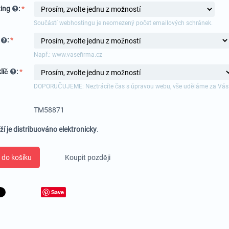
ing
:
Součástí webhostingu je neomezený počet emailových schránek.
a
:
Např.: www.vasefirma.cz
líč
:
DOPORUČUJEME: Neztrácíte čas s úpravou webu, vše uděláme za Vás
TM58871
ží je distribuováno elektronicky
.
 do košíku
Koupit později
Save