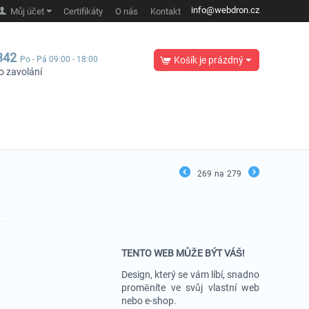
info@webdron.cz
Můj účet
Certifikáty
O nás
Kontakt
342
Po - Pá 09:00 - 18:00
Košík je prázdný
o zavolání
269
na
279
TENTO WEB MŮŽE BÝT VÁŠ!
Design, který se vám líbí, snadno
proměníte ve svůj vlastní web
nebo e-shop.