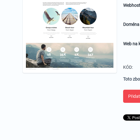
Webhost
Domén
Web na k
KÓD:
Toto zbo
Přidat