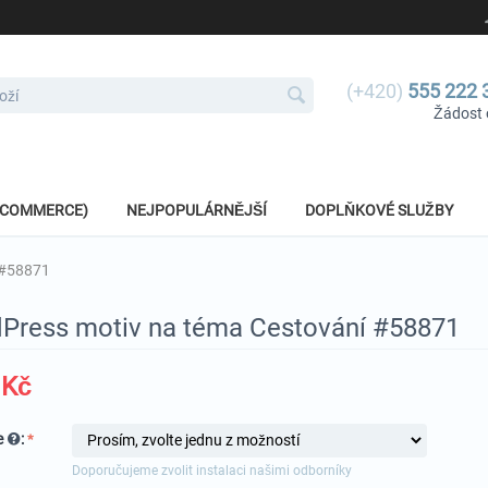
(+420)
555 222 
Žádost 
E-COMMERCE)
NEJPOPULÁRNĚJŠÍ
DOPLŇKOVÉ SLUŽBY
 #58871
Press motiv na téma Cestování #58871
Kč
e
:
Doporučujeme zvolit instalaci našimi odborníky