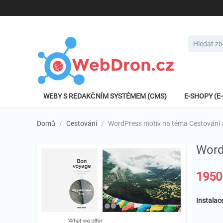
WEBY S REDAKČNÍM SYSTÉMEM (CMS)
E-SHOPY (
Domů
/
Cestování
/
WordPress motiv na téma Cestování
Word
1950
Instalac