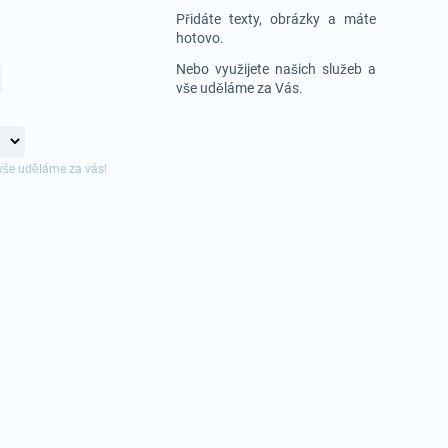
Přidáte texty, obrázky a máte
hotovo.
Nebo využijete našich služeb a
vše uděláme za Vás.
vše uděláme za vás!