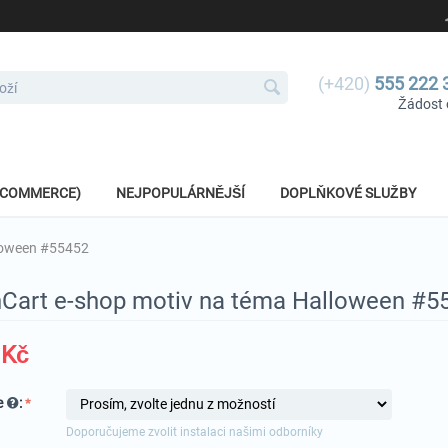
(+420)
555 222 
Žádost 
E-COMMERCE)
NEJPOPULÁRNĚJŠÍ
DOPLŇKOVÉ SLUŽBY
loween #55452
Cart e-shop motiv na téma Halloween #5
Kč
e
:
Doporučujeme zvolit instalaci našimi odborníky