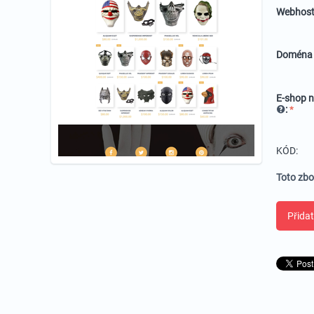
Webhost
Domén
E-shop n
:
KÓD:
Toto zbo
Přidat