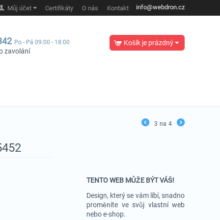
info@webdron.cz
Můj účet
Certifikáty
O nás
Kontakt
342
Po - Pá 09:00 - 18:00
Košík je prázdný
o zavolání
3
na
4
5452
TENTO WEB MŮŽE BÝT VÁŠ!
Design, který se vám líbí, snadno
proměníte ve svůj vlastní web
nebo e-shop.