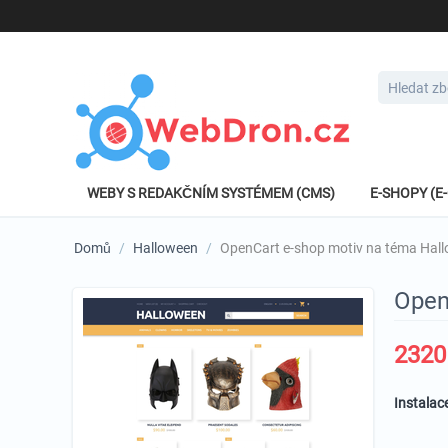
WEBY S REDAKČNÍM SYSTÉMEM (CMS)
E-SHOPY (
Domů
/
Halloween
/
OpenCart e-shop motiv na téma Hal
Open
2320
Instalac