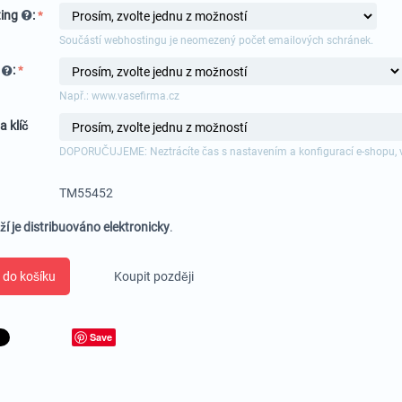
ing
:
Součástí webhostingu je neomezený počet emailových schránek.
a
:
Např.: www.vasefirma.cz
a klíč
DOPORUČUJEME: Neztrácíte čas s nastavením a konfigurací e-shopu, 
TM55452
ží je distribuováno elektronicky
.
 do košíku
Koupit později
Save