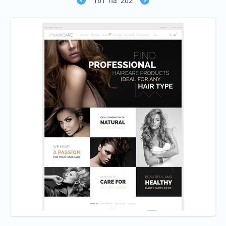
161
na
202