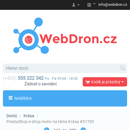
info@webdron.cz
(+420)
555 222 342
Po - Pá 09:00 - 18:00
Košík je prázdný
Žádost o zavolání
NABÍDKA
Domů
/
Krása
/
PrestaShop e-shop motiv na téma Krása #57705