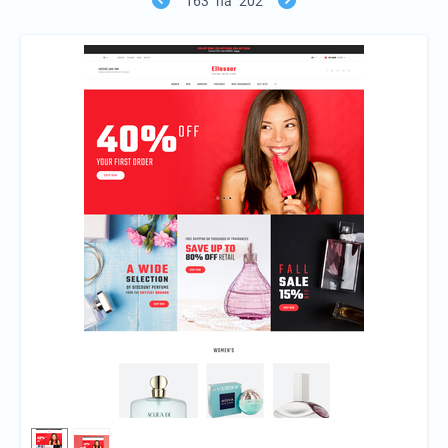
163
na
202