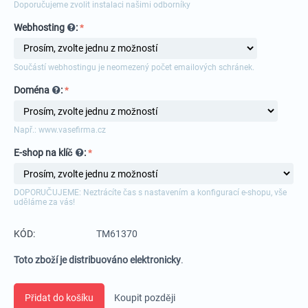
Doporučujeme zvolit instalaci našimi odborníky
Webhosting
:
Součástí webhostingu je neomezený počet emailových schránek.
Doména
:
Např.: www.vasefirma.cz
E-shop na klíč
:
DOPORUČUJEME: Neztrácíte čas s nastavením a konfigurací e-shopu, vše
uděláme za vás!
KÓD:
TM61370
Toto zboží je distribuováno elektronicky
.
Přidat do košíku
Koupit později