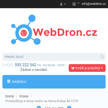
info@webdron.cz
(+420)
555 222 342
Po - Pá 09:00 - 18:00
Košík je prázdný
Žádost o zavolání
NABÍDKA
Domů
/
Krása
/
PrestaShop e-shop motiv na téma Krása #61370