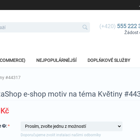
(+420)
555 222 
Žádost 
E-COMMERCE)
NEJPOPULÁRNĚJŠÍ
DOPLŇKOVÉ SLUŽBY
iny #44317
taShop e-shop motiv na téma Květiny #44
Kč
e
:
Doporučujeme zvolit instalaci našimi odborníky