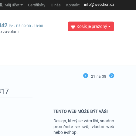
info@webdron.cz
Můj účet
Certifikáty
O nás
Kontakt
342
Po - Pá 09:00 - 18:00
Košík je prázdný
o zavolání
21
na
38
317
TENTO WEB MŮŽE BÝT VÁŠ!
Design, který se vám líbí, snadno
proměníte ve svůj vlastní web
nebo e-shop.