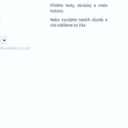
Přidáte texty, obrázky a máte
hotovo.
Nebo využijete našich služeb a
vše uděláme za Vás.
vše uděláme za vás!