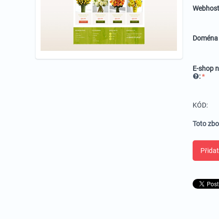
Webhost
Domén
E-shop n
:
KÓD:
Toto zbo
Přidat