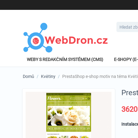
WEBY S REDAKČNÍM SYSTÉMEM (CMS)
E-SHOPY (
Domů
/
Květiny
/
PrestaShop e-shop motiv na téma Květ
Pres
3620
Instalac