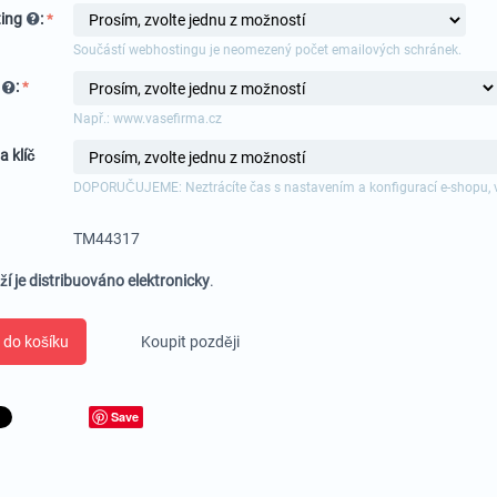
ing
:
Součástí webhostingu je neomezený počet emailových schránek.
a
:
Např.: www.vasefirma.cz
a klíč
DOPORUČUJEME: Neztrácíte čas s nastavením a konfigurací e-shopu, 
TM44317
ží je distribuováno elektronicky
.
 do košíku
Koupit později
Save