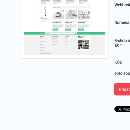
Webhost
Domén
E-shop n
:
KÓD:
Toto zbo
Přidat