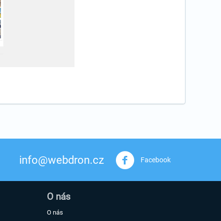
info@webdron.cz
Facebook
O nás
O nás