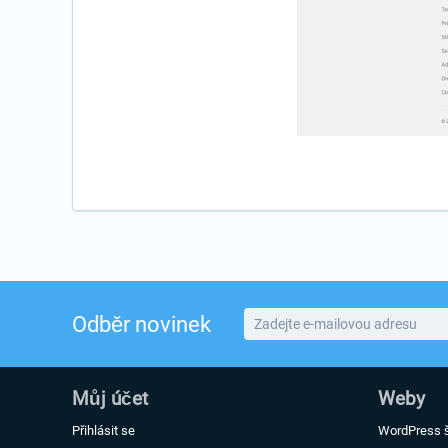
Odběr novinek
Můj účet
Weby
Přihlásit se
WordPress 