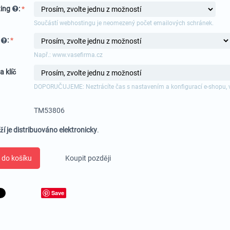
ing
:
Součástí webhostingu je neomezený počet emailových schránek.
a
:
Např.: www.vasefirma.cz
a klíč
DOPORUČUJEME: Neztrácíte čas s nastavením a konfigurací e-shopu, 
TM53806
ží je distribuováno elektronicky
.
 do košíku
Koupit později
Save