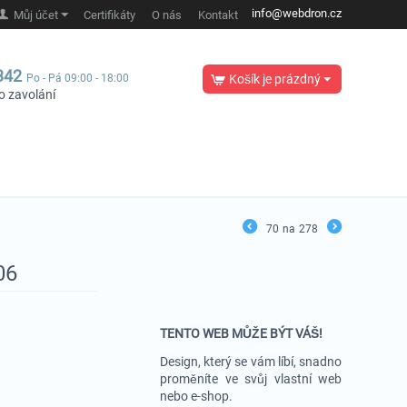
info@webdron.cz
Můj účet
Certifikáty
O nás
Kontakt
342
Po - Pá 09:00 - 18:00
Košík je prázdný
o zavolání
70
na
278
06
TENTO WEB MŮŽE BÝT VÁŠ!
Design, který se vám líbí, snadno
proměníte ve svůj vlastní web
nebo e-shop.