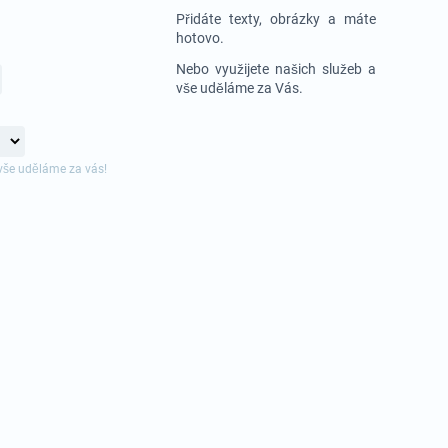
Přidáte texty, obrázky a máte
hotovo.
Nebo využijete našich služeb a
vše uděláme za Vás.
vše uděláme za vás!