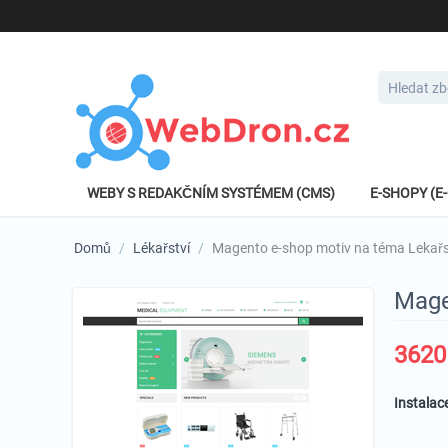
WEBY S REDAKČNÍM SYSTÉMEM (CMS)
E-SHOPY (
Domů
/
Lékařství
/
Magento e-shop motiv na téma Lekař
Mage
3620
Instalac