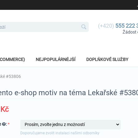
(+420)
555 222 
Žádost 
E-COMMERCE)
NEJPOPULÁRNĚJŠÍ
DOPLŇKOVÉ SLUŽBY
ské #53806
nto e-shop motiv na téma Lekařské #538
Kč
e
:
Doporučujeme zvolit instalaci našimi odborníky