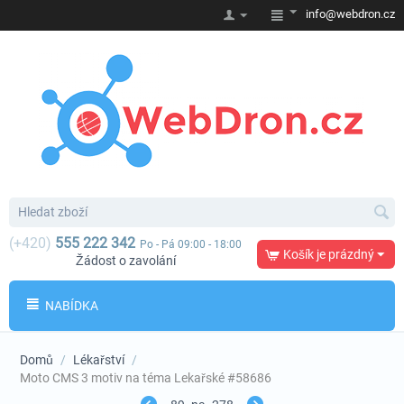
info@webdron.cz
(+420)
555 222 342
Po - Pá 09:00 - 18:00
Košík je prázdný
Žádost o zavolání
NABÍDKA
Domů
/
Lékařství
/
Moto CMS 3 motiv na téma Lekařské #58686