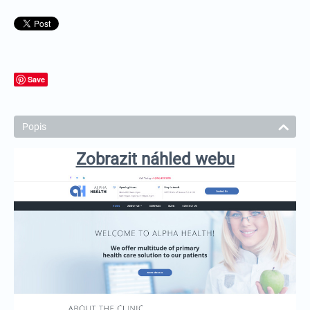
Save
Popis
Zobrazit náhled webu