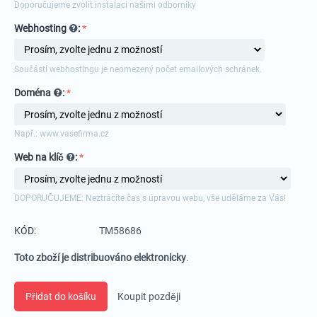
Doporučujeme zvolit instalaci našimi odborníky
Webhosting
:
Součástí webhostingu je neomezený počet emailových schránek.
Doména
:
Např.: www.vasefirma.cz
Web na klíč
:
DOPORUČUJEME: Neztrácíte čas s úpravou webu, vše uděláme za Vás!
KÓD:
TM58686
Toto zboží je distribuováno elektronicky
.
Přidat do košíku
Koupit později