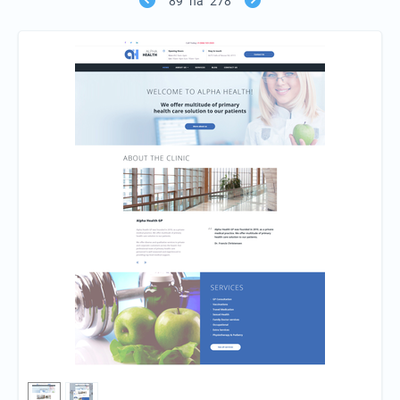
89
na
278