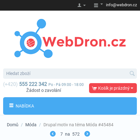
info@webdron.cz
(+420)
555 222 342
Po - Pá 09:00 - 18:00
Košík je prázdný
Žádost o zavolání
NABÍDKA
Domů
/
Móda
/
Drupal motiv na téma Móda #45484
7
na
572