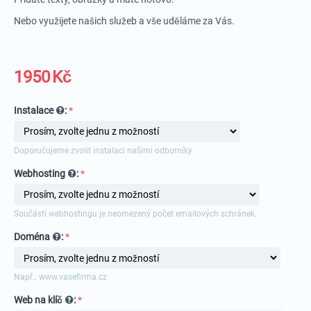
Nebo využijete našich služeb a vše uděláme za Vás.
1950
Kč
Instalace
:
Doporučujeme zvolit instalaci našimi odborníky
Webhosting
:
Součástí webhostingu je neomezený počet emailových schránek.
Doména
:
Např.: www.vasefirma.cz
Web na klíč
: