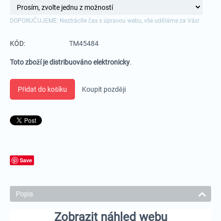
DOPORUČUJEME: Neztrácíte čas s úpravou webu, vše uděláme za Vás!
KÓD:
TM45484
Toto zboží je distribuováno elektronicky
.
Přidat do košíku
Koupit později
Save
Popis
Zobrazit náhled webu