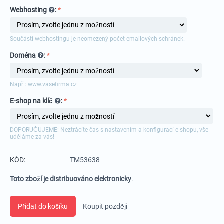
Webhosting
:
Součástí webhostingu je neomezený počet emailových schránek.
Doména
:
Např.: www.vasefirma.cz
E-shop na klíč
:
DOPORUČUJEME: Neztrácíte čas s nastavením a konfigurací e-shopu, vše
uděláme za vás!
KÓD:
TM53638
Toto zboží je distribuováno elektronicky
.
Přidat do košíku
Koupit později