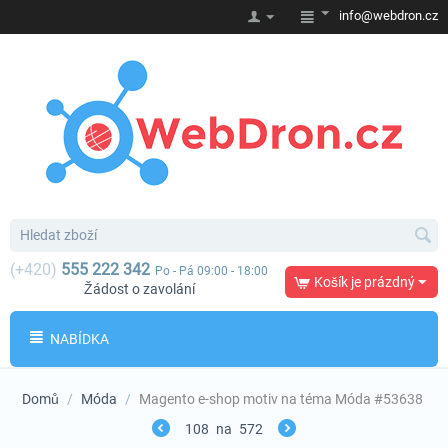
info@webdron.cz
(+420)
555 222 342
Po - Pá 09:00 - 18:00
Košík je prázdný
Žádost o zavolání
NABÍDKA
Domů
/
Móda
/
Magento e-shop motiv na téma Móda #53638
108
na
572