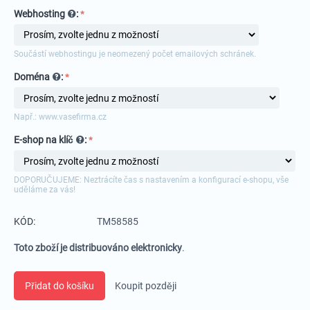
Webhosting
:
Součástí webhostingu je neomezený počet emailových schránek.
Doména
:
Např.: www.vasefirma.cz
E-shop na klíč
:
DOPORUČUJEME: Neztrácíte čas s nastavením a konfigurací e-shopu, vše
uděláme za vás!
KÓD:
TM58585
Toto zboží je distribuováno elektronicky
.
Přidat do košíku
Koupit později