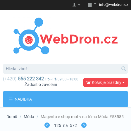
info@webdron.cz
(+420)
555 222 342
Po - Pá 09:00 - 18:00
Košík je prázdný
Žádost o zavolání
NABÍDKA
Domů
/
Móda
/
Magento e-shop motiv na téma Móda #58585
125
na
572