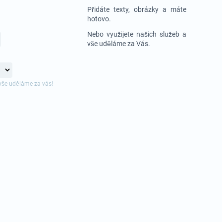
Přidáte texty, obrázky a máte
hotovo.
Nebo využijete našich služeb a
vše uděláme za Vás.
vše uděláme za vás!