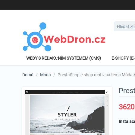
WEBY S REDAKČNÍM SYSTÉMEM (CMS)
E-SHOPY (
Domů
/
Móda
/
PrestaShop e-shop motiv na téma Móda
Pres
3620
Instalac