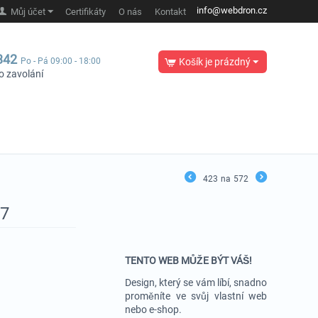
info@webdron.cz
Můj účet
Certifikáty
O nás
Kontakt
342
Po - Pá 09:00 - 18:00
Košík je prázdný
o zavolání
423
na
572
67
TENTO WEB MŮŽE BÝT VÁŠ!
Design, který se vám líbí, snadno
proměníte ve svůj vlastní web
nebo e-shop.