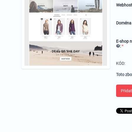
Webhost
Domén
E-shop n
:
KÓD:
Toto zbo
Přidat