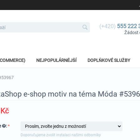
(+420)
555 222 
Žádost 
E-COMMERCE)
NEJPOPULÁRNĚJŠÍ
DOPLŇKOVÉ SLUŽBY
 #53967
taShop e-shop motiv na téma Móda #539
Kč
e
:
Doporučujeme zvolit instalaci našimi odborníky