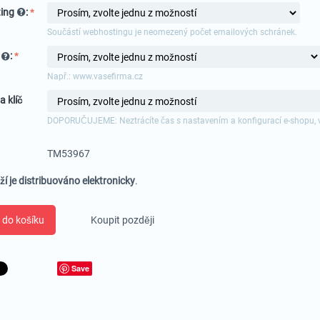
ing
:
Součástí webhostingu je neomezený počet emailových schránek.
a
:
Např.: www.vasefirma.cz
a klíč
DOPORUČUJEME: Neztrácíte čas s nastavením a konfigurací e-shopu, 
TM53967
ží je distribuováno elektronicky
.
 do košíku
Koupit později
Save