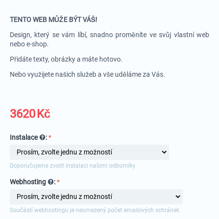
TENTO WEB MŮŽE BÝT VÁŠ!
Design, který se vám líbí, snadno proměníte ve svůj vlastní web
nebo e-shop.
Přidáte texty, obrázky a máte hotovo.
Nebo využijete našich služeb a vše uděláme za Vás.
3620
Kč
Instalace
:
Doporučujeme zvolit instalaci našimi odborníky
Webhosting
:
Součástí webhostingu je neomezený počet emailových schránek.