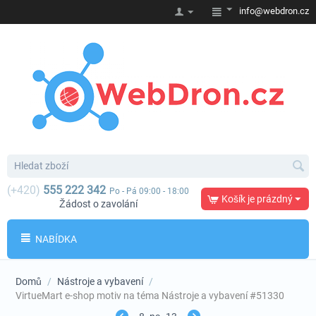
info@webdron.cz
(+420)
555 222 342
Po - Pá 09:00 - 18:00
Košík je prázdný
Žádost o zavolání
NABÍDKA
Domů
/
Nástroje a vybavení
/
VirtueMart e-shop motiv na téma Nástroje a vybavení #51330