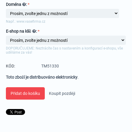
Doména
:
Např.: www.vasefirma.cz
E-shop na klíč
:
DOPORUČUJEME: Neztrácíte čas s nastavením a konfigurací e-shopu, vše
uděláme za vás!
KÓD:
TM51330
Toto zboží je distribuováno elektronicky
.
Přidat do košíku
Koupit později