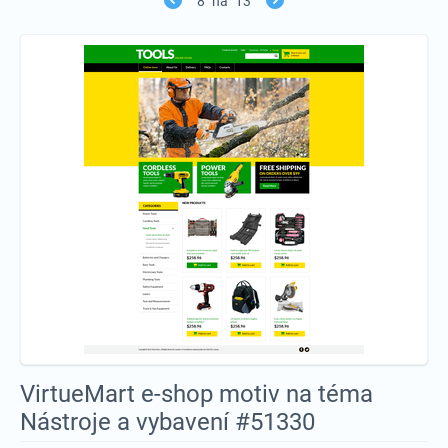
8
na
13
VirtueMart e-shop motiv na téma
Nástroje a vybavení #51330