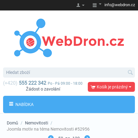
info@webdron.cz
(+420)
555 222 342
Po - Pá 09:00 - 18:00
Košík je prázdný
Žádost o zavolání
NABÍDKA
Domů
/
Nemovitosti
/
Joomla motiv na téma Nemovitosti #52956