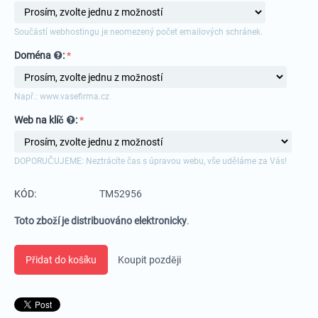
Součástí webhostingu je neomezený počet emailových schránek.
Doména
:
Např.: www.vasefirma.cz
Web na klíč
:
DOPORUČUJEME: Neztrácíte čas s úpravou webu, vše uděláme za Vás!
KÓD:
TM52956
Toto zboží je distribuováno elektronicky
.
Přidat do košíku
Koupit později