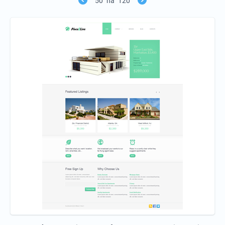
50
na
120