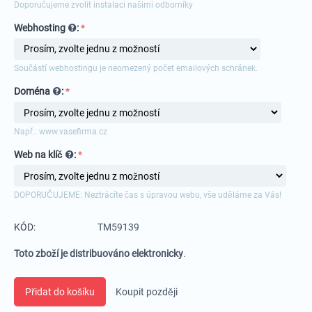
Doporučujeme zvolit instalaci našimi odborníky
Webhosting
:
Součástí webhostingu je neomezený počet emailových schránek.
Doména
:
Např.: www.vasefirma.cz
Web na klíč
:
DOPORUČUJEME: Neztrácíte čas s úpravou webu, vše uděláme za Vás!
KÓD:
TM59139
Toto zboží je distribuováno elektronicky
.
Přidat do košíku
Koupit později