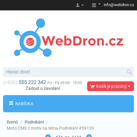
info@webdron.cz
(+420)
555 222 342
Po - Pá 09:00 - 18:00
Košík je prázdný
Žádost o zavolání
NABÍDKA
Domů
/
Podnikání
/
Moto CMS 3 motiv na téma Podnikání #59139