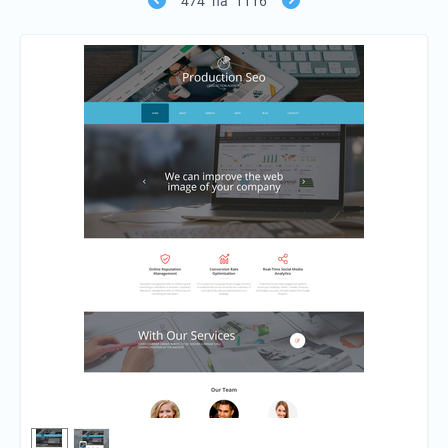
474
na
1116