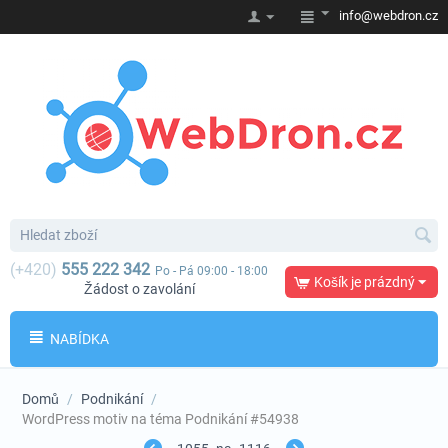
info@webdron.cz
(+420)
555 222 342
Po - Pá 09:00 - 18:00
Košík je prázdný
Žádost o zavolání
NABÍDKA
Domů
/
Podnikání
/
WordPress motiv na téma Podnikání #54938