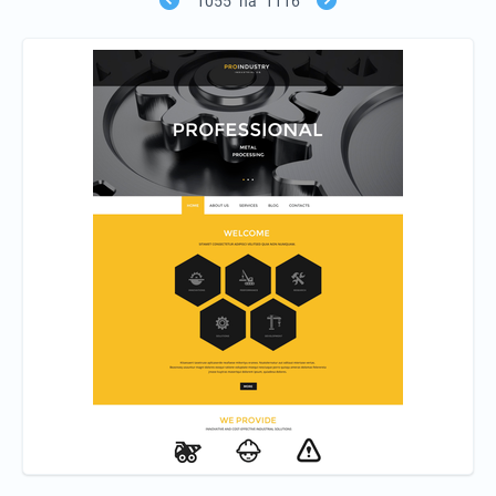
1055
na
1116