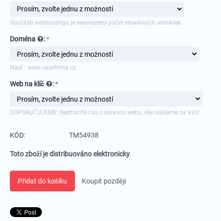
Součástí webhostingu je neomezený počet emailových schránek.
Doména
:
Např.: www.vasefirma.cz
Web na klíč
:
DOPORUČUJEME: Neztrácíte čas s úpravou webu, vše uděláme za Vás!
KÓD:
TM54938
Toto zboží je distribuováno elektronicky
.
Přidat do košíku
Koupit později