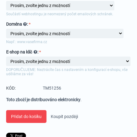
Součástí webhostingu je neomezený počet emailových schránek.
Doména
:
Např.: www.vasefirma.cz
E-shop na klíč
:
DOPORUČUJEME: Neztrácíte čas s nastavením a konfigurací e-shopu, vše
uděláme za vás!
KÓD:
TM51256
Toto zboží je distribuováno elektronicky
.
Přidat do košíku
Koupit později