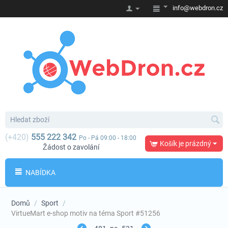
info@webdron.cz
(+420)
555 222 342
Po - Pá 09:00 - 18:00
Košík je prázdný
Žádost o zavolání
NABÍDKA
Domů
/
Sport
/
VirtueMart e-shop motiv na téma Sport #51256