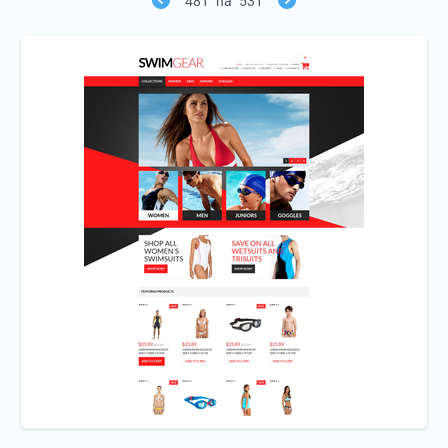
481
na
531