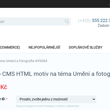
(+420)
555 222 
Žádost 
E-COMMERCE)
NEJPOPULÁRNĚJŠÍ
DOPLŇKOVÉ SLUŽBY
ma Umění a fotografie #59084
 CMS HTML motiv na téma Umění a fotog
Kč
e
:
Doporučujeme zvolit instalaci našimi odborníky