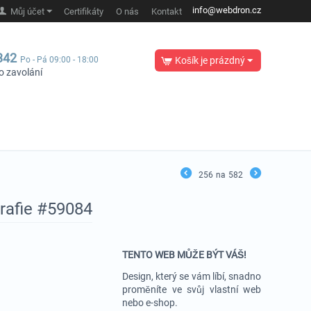
info@webdron.cz
Můj účet
Certifikáty
O nás
Kontakt
342
Po - Pá 09:00 - 18:00
Košík je prázdný
o zavolání
256
na
582
rafie #59084
TENTO WEB MŮŽE BÝT VÁŠ!
Design, který se vám líbí, snadno
proměníte ve svůj vlastní web
nebo e-shop.