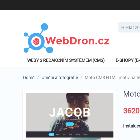
WEBY S REDAKČNÍM SYSTÉMEM (CMS)
E-SHOPY (
Domů
/
Umění a fotografie
/
Moto CMS HTML motiv na té
Moto
3620
Instalac