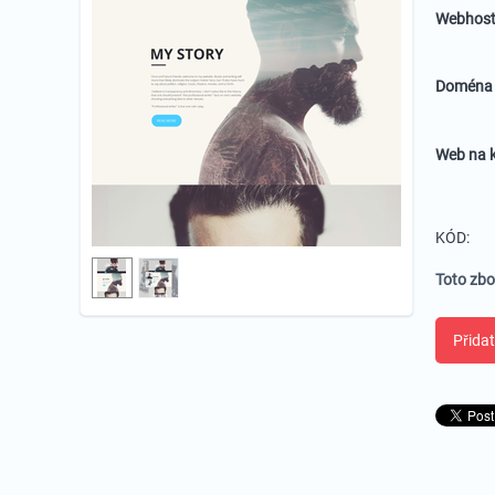
Webhost
Domén
Web na k
KÓD:
Toto zbo
Přidat