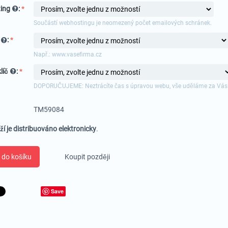
ing
:
Součástí webhostingu je neomezený počet emailových schránek.
a
:
Např.: www.vasefirma.cz
líč
:
DOPORUČUJEME: Neztrácíte čas s úpravou webu, vše uděláme za Vás
TM59084
ží je distribuováno elektronicky
.
 do košíku
Koupit později
Save