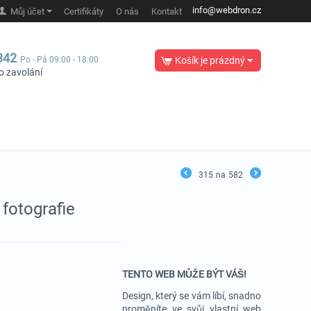
info@webdron.cz
Můj účet
Certifikáty
O nás
Kontakt
342
Po - Pá 09:00 - 18:00
Košík je prázdný
o zavolání
315
na
582
fotografie
TENTO WEB MŮŽE BÝT VÁŠ!
Design, který se vám líbí, snadno
proměníte ve svůj vlastní web