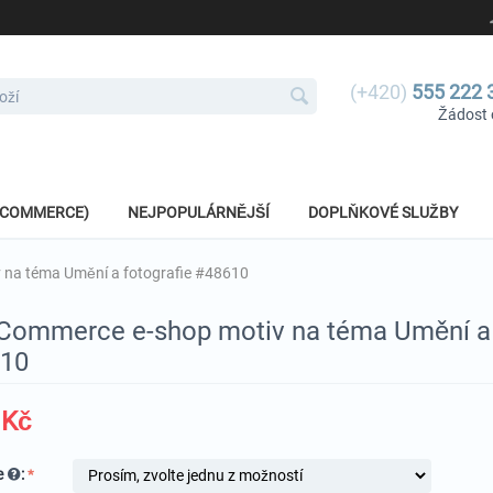
(+420)
555 222 
Žádost 
E-COMMERCE)
NEJPOPULÁRNĚJŠÍ
DOPLŇKOVÉ SLUŽBY
na téma Umění a fotografie #48610
ommerce e-shop motiv na téma Umění a 
10
Kč
e
: