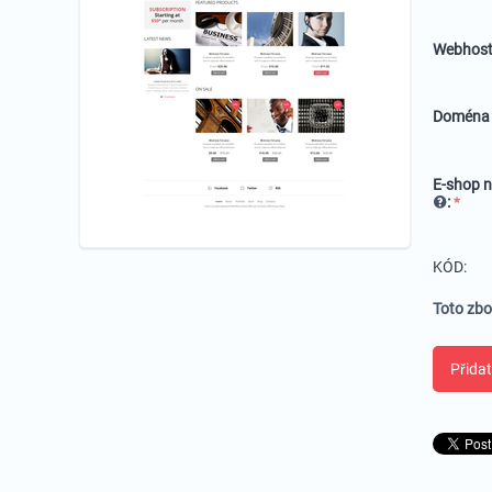
Webhost
Domén
E-shop n
:
KÓD:
Toto zbo
Přidat