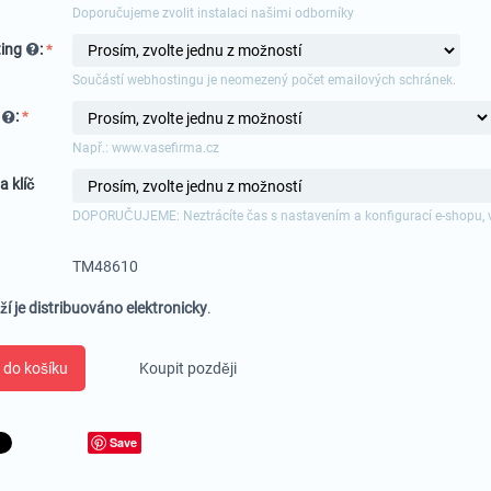
Doporučujeme zvolit instalaci našimi odborníky
ing
:
Součástí webhostingu je neomezený počet emailových schránek.
a
:
Např.: www.vasefirma.cz
a klíč
DOPORUČUJEME: Neztrácíte čas s nastavením a konfigurací e-shopu, 
TM48610
ží je distribuováno elektronicky
.
 do košíku
Koupit později
Save