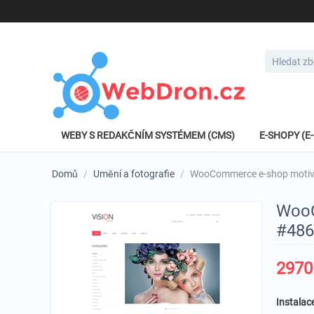
WEBY S REDAKČNÍM SYSTÉMEM (CMS)
E-SHOPY (
Domů
/
Umění a fotografie
/
WooCommerce e-shop motiv 
WooC
#486
2970
Instalac