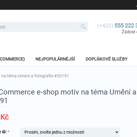
(+420)
555 222 
Žádost 
E-COMMERCE)
NEJPOPULÁRNĚJŠÍ
DOPLŇKOVÉ SLUŽBY
na téma Umění a fotografie #53191
ommerce e-shop motiv na téma Umění a 
91
Kč
e
: