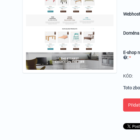
Webhost
Domén
E-shop n
:
KÓD:
Toto zbo
Přidat