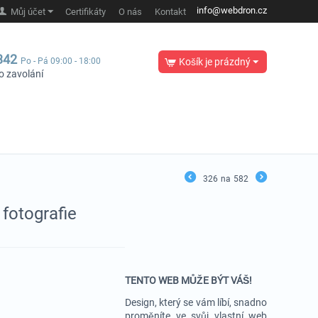
info@webdron.cz
Můj účet
Certifikáty
O nás
Kontakt
342
Po - Pá 09:00 - 18:00
Košík je prázdný
o zavolání
326
na
582
fotografie
TENTO WEB MŮŽE BÝT VÁŠ!
Design, který se vám líbí, snadno
proměníte ve svůj vlastní web