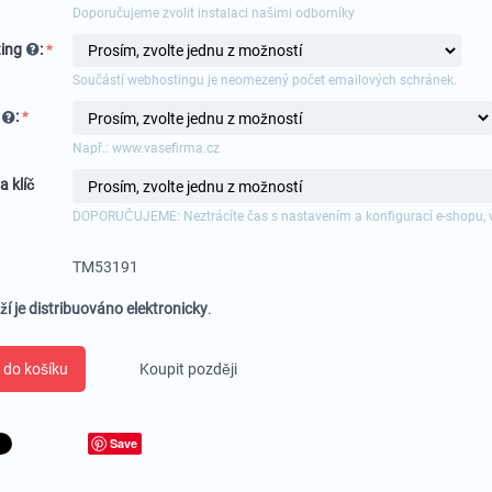
Doporučujeme zvolit instalaci našimi odborníky
ing
:
Součástí webhostingu je neomezený počet emailových schránek.
a
:
Např.: www.vasefirma.cz
a klíč
DOPORUČUJEME: Neztrácíte čas s nastavením a konfigurací e-shopu, 
TM53191
ží je distribuováno elektronicky
.
 do košíku
Koupit později
Save