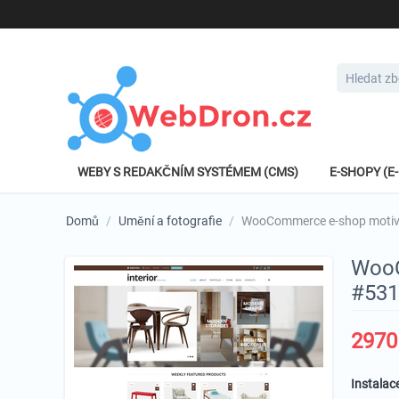
WEBY S REDAKČNÍM SYSTÉMEM (CMS)
E-SHOPY (
Domů
/
Umění a fotografie
/
WooCommerce e-shop motiv 
WooC
#531
2970
Instalac